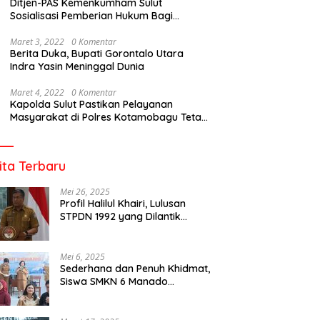
Ditjen-PAS Kemenkumham Sulut
Sosialisasi Pemberian Hukum Bagi
Tahanan Rutan Kotamobagu
Maret 3, 2022
0 Komentar
Berita Duka, Bupati Gorontalo Utara
Indra Yasin Meninggal Dunia
Maret 4, 2022
0 Komentar
Kapolda Sulut Pastikan Pelayanan
Masyarakat di Polres Kotamobagu Tetap
Berjalan
ita Terbaru
Mei 26, 2025
Profil Halilul Khairi, Lulusan
STPDN 1992 yang Dilantik
Menjadi Rektor IPDN
Mei 6, 2025
Sederhana dan Penuh Khidmat,
Siswa SMKN 6 Manado
Menggelar Event Pisah Kenang