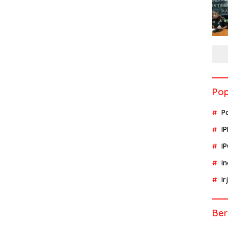
Pop
P
I
I
I
I
Ber