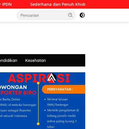
Sederhana dan Penuh Khidmat, Siswa SMKN 6 Manado Menggel
tutup
endidikan
Kesehatan