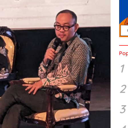
Pop
1
2
3