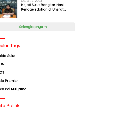
Maret 17, 2025
Kejati Sulut Bongkar Hasil
Penggeledahan di Unsrat
Manado, Temuannya
Mencengangkan
Selengkapnya
ular Tags
olda Sulut
PDN
POT
ndo Premier
rjen Pol Mulyatno
ita Politik