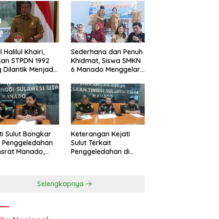
l Halilul Khairi,
Sederhana dan Penuh
san STPDN 1992
Khidmat, Siswa SMKN
 Dilantik Menjadi
6 Manado Menggelar
or IPDN
Event Pisah Kenang
ti Sulut Bongkar
Keterangan Kejati
l Penggeledahan
Sulut Terkait
nsrat Manado,
Penggeledahan di
uannya
Kantor Unsrat
cengangkan
Manado
Selengkapnya