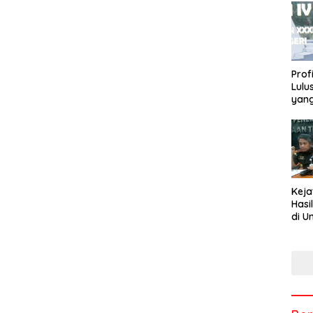
Profi
Lulu
yang
Rekt
Keja
Hasi
di U
Tem
Men