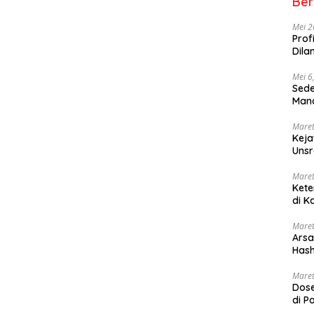
Ber
Mei 2
Prof
Dila
Mei 6
Sede
Mana
Maret
Keja
Uns
Maret
Kete
di K
Maret
Arsa
Hash
Sang
Maret
Dose
di P