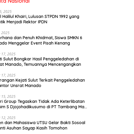
ita Nasional
6, 2025
il Halilul Khairi, Lulusan STPDN 1992 yang
ntik Menjadi Rektor IPDN
, 2025
rhana dan Penuh Khidmat, Siswa SMKN 6
do Menggelar Event Pisah Kenang
 17, 2025
ti Sulut Bongkar Hasil Penggeledahan di
rat Manado, Temuannya Mencengangkan
 17, 2025
rangan Kejati Sulut Terkait Penggeledahan
antor Unsrat Manado
 15, 2025
ri Group Tegaskan Tidak Ada Keterlibatan
im S Djojohadikusumo di PT Tambang Mas
ihe
 12, 2025
n dan Mahasiswa UTSU Gelar Bakti Sosoal
anti Asuhan Sayap Kasih Tomohon