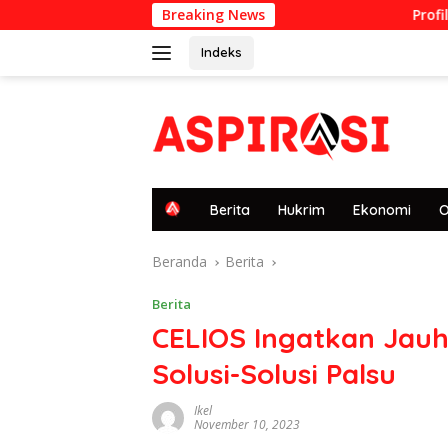
Langsung
Breaking News
Profil Halilul Khai
ke
konten
Indeks
tutup
H
Berita
Hukrim
Ekonomi
O
o
m
Beranda
Berita
e
Berita
CELIOS Ingatkan Jauhk
Solusi-Solusi Palsu
Ikel
November 10, 2023