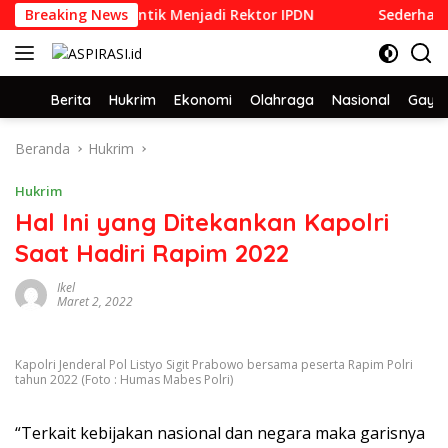
Langsung
DN 1992 yang Dilantik Menjadi Rektor IPDN
Breaking News
Sederhana dan
ke
konten
Home
Berita
Hukrim
Ekonomi
Olahraga
Nasional
Gaya 
Beranda
Hukrim
Hukrim
Hal Ini yang Ditekankan Kapolri
Saat Hadiri Rapim 2022
Ikel
Maret 2, 2022
Kapolri Jenderal Pol Listyo Sigit Prabowo bersama peserta Rapim Polri
tahun 2022 (Foto : Humas Mabes Polri)
“Terkait kebijakan nasional dan negara maka garisnya