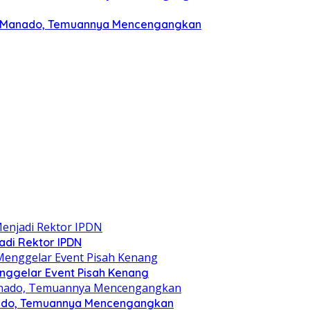
rat Manado, Temuannya Mencengangkan
jadi Rektor IPDN
nggelar Event Pisah Kenang
anado, Temuannya Mencengangkan