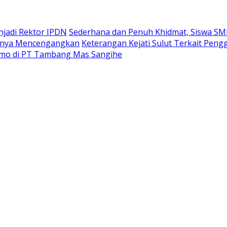
enjadi Rektor IPDN
Sederhana dan Penuh Khidmat, Siswa S
annya Mencengangkan
Keterangan Kejati Sulut Terkait Pen
sumo di PT Tambang Mas Sangihe