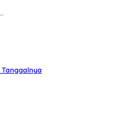
n…
t Tanggalnya