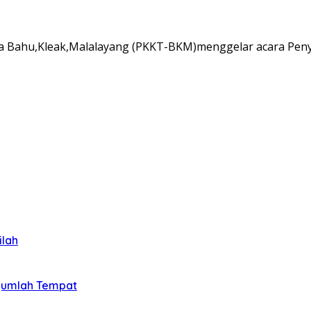
aja Bahu,Kleak,Malalayang (PKKT-BKM)menggelar acara P
ilah
ejumlah Tempat