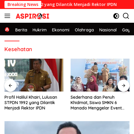
Langsung
lusan STPDN 1992 yang Dilantik Menjadi Rektor IPDN
Breaking News
Sede
ke
konten
Home
Berita
Hukrim
Ekonomi
Olahraga
Nasional
Gaya 
Kesehatan
Sederhana dan Penuh
Kejati Sulut Bongkar Hasil
Khidmat, Siswa SMKN 6
Penggeledahan di Unsrat
Manado Menggelar Event
Manado, Temuannya
Pisah Kenang
Mencengangkan