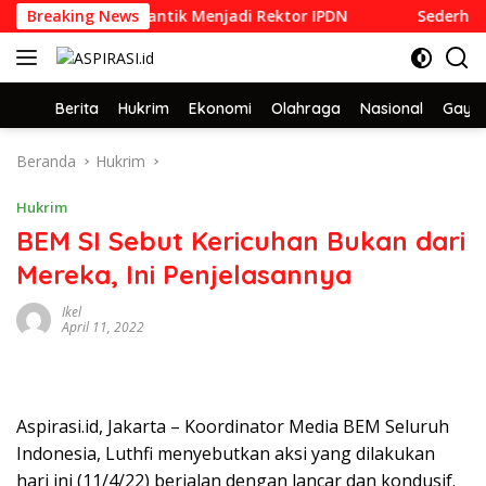
Langsung
PDN 1992 yang Dilantik Menjadi Rektor IPDN
Breaking News
Sederhana d
ke
konten
Home
Berita
Hukrim
Ekonomi
Olahraga
Nasional
Gaya 
Beranda
Hukrim
Hukrim
BEM SI Sebut Kericuhan Bukan dari
Mereka, Ini Penjelasannya
Ikel
April 11, 2022
Aspirasi.id, Jakarta – Koordinator Media BEM Seluruh
Indonesia, Luthfi menyebutkan aksi yang dilakukan
hari ini (11/4/22) berjalan dengan lancar dan kondusif.