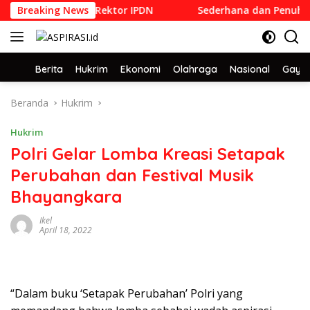
Langsung
Dilantik Menjadi Rektor IPDN
Breaking News
Sederhana dan Penuh Khid
ke
konten
Home
Berita
Hukrim
Ekonomi
Olahraga
Nasional
Gaya 
Beranda
Hukrim
Hukrim
Polri Gelar Lomba Kreasi Setapak
Perubahan dan Festival Musik
Bhayangkara
Ikel
April 18, 2022
“Dalam buku ‘Setapak Perubahan’ Polri yang