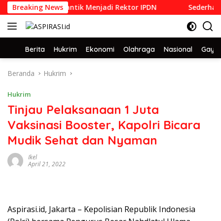
Langsung
PDN 1992 yang Dilantik Menjadi Rektor IPDN
Breaking News
Sederhana da
ke
konten
Home
Berita
Hukrim
Ekonomi
Olahraga
Nasional
Gaya 
Beranda
Hukrim
Hukrim
Tinjau Pelaksanaan 1 Juta
Vaksinasi Booster, Kapolri Bicara
Mudik Sehat dan Nyaman
Ikel
April 21, 2022
Aspirasi.id, Jakarta – Kepolisian Republik Indonesia