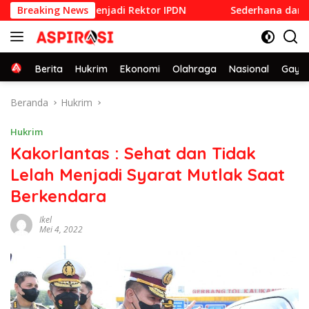
Langsung
ang Dilantik Menjadi Rektor IPDN
Breaking News
Sederhana dan Penuh K
ke
konten
Home
Berita
Hukrim
Ekonomi
Olahraga
Nasional
Gaya 
Beranda
Hukrim
Hukrim
Kakorlantas : Sehat dan Tidak
Lelah Menjadi Syarat Mutlak Saat
Berkendara
Ikel
Mei 4, 2022