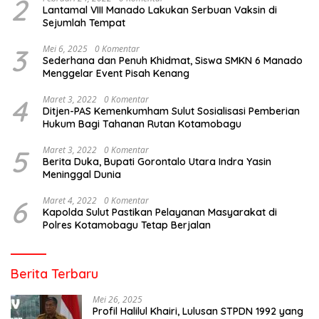
2
Lantamal VIII Manado Lakukan Serbuan Vaksin di
Sejumlah Tempat
3
Mei 6, 2025
0 Komentar
Sederhana dan Penuh Khidmat, Siswa SMKN 6 Manado
Menggelar Event Pisah Kenang
4
Maret 3, 2022
0 Komentar
Ditjen-PAS Kemenkumham Sulut Sosialisasi Pemberian
Hukum Bagi Tahanan Rutan Kotamobagu
5
Maret 3, 2022
0 Komentar
Berita Duka, Bupati Gorontalo Utara Indra Yasin
Meninggal Dunia
6
Maret 4, 2022
0 Komentar
Kapolda Sulut Pastikan Pelayanan Masyarakat di
Polres Kotamobagu Tetap Berjalan
Berita Terbaru
Mei 26, 2025
Profil Halilul Khairi, Lulusan STPDN 1992 yang