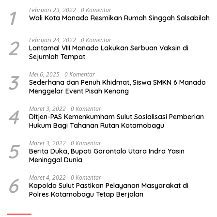
1
Februari 23, 2022
0 Komentar
Wali Kota Manado Resmikan Rumah Singgah Salsabilah
2
Februari 24, 2022
0 Komentar
Lantamal VIII Manado Lakukan Serbuan Vaksin di
Sejumlah Tempat
3
Mei 6, 2025
0 Komentar
Sederhana dan Penuh Khidmat, Siswa SMKN 6 Manado
Menggelar Event Pisah Kenang
4
Maret 3, 2022
0 Komentar
Ditjen-PAS Kemenkumham Sulut Sosialisasi Pemberian
Hukum Bagi Tahanan Rutan Kotamobagu
5
Maret 3, 2022
0 Komentar
Berita Duka, Bupati Gorontalo Utara Indra Yasin
Meninggal Dunia
6
Maret 4, 2022
0 Komentar
Kapolda Sulut Pastikan Pelayanan Masyarakat di
Polres Kotamobagu Tetap Berjalan