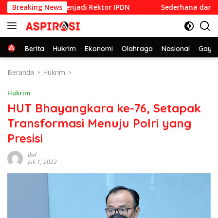
Langsung
ang Dilantik Menjadi Rektor IPDN
Breaking News
Sederhana dan Penuh 
ke
konten
Home
Berita
Hukrim
Ekonomi
Olahraga
Nasional
Gaya 
Beranda
Hukrim
Hukrim
HUT Bhayangkara ke-76, Setapak
Transformasi Menuju Polri yang
Presisi
Ikel
Juli 1, 2022