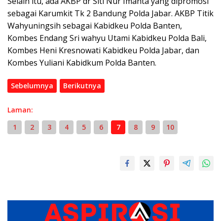
Selain itu, ada AKBP dr Siti Nur Imanta yang dipromosi
sebagai Karumkit Tk 2 Bandung Polda Jabar. AKBP Titik
Wahyuningsih sebagai Kabidkeu Polda Banten,
Kombes Endang Sri wahyu Utami Kabidkeu Polda Bali,
Kombes Heni Kresnowati Kabidkeu Polda Jabar, dan
Kombes Yuliani Kabidkum Polda Banten.
Sebelumnya
Berikutnya
Laman:
1
2
3
4
5
6
7
8
9
10