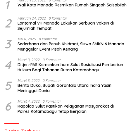
1
Februari 23, 2022
0 Komentar
Wali Kota Manado Resmikan Rumah Singgah Salsabilah
2
Februari 24, 2022
0 Komentar
Lantamal VIII Manado Lakukan Serbuan Vaksin di
Sejumlah Tempat
3
Mei 6, 2025
0 Komentar
Sederhana dan Penuh Khidmat, Siswa SMKN 6 Manado
Menggelar Event Pisah Kenang
4
Maret 3, 2022
0 Komentar
Ditjen-PAS Kemenkumham Sulut Sosialisasi Pemberian
Hukum Bagi Tahanan Rutan Kotamobagu
5
Maret 3, 2022
0 Komentar
Berita Duka, Bupati Gorontalo Utara Indra Yasin
Meninggal Dunia
6
Maret 4, 2022
0 Komentar
Kapolda Sulut Pastikan Pelayanan Masyarakat di
Polres Kotamobagu Tetap Berjalan