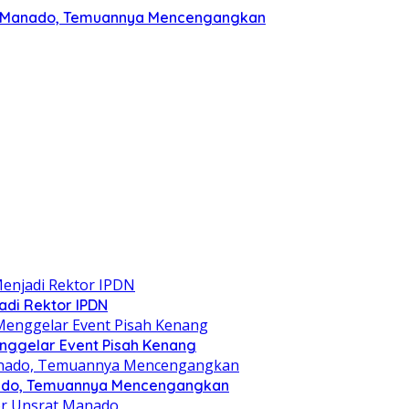
rat Manado, Temuannya Mencengangkan
jadi Rektor IPDN
nggelar Event Pisah Kenang
anado, Temuannya Mencengangkan