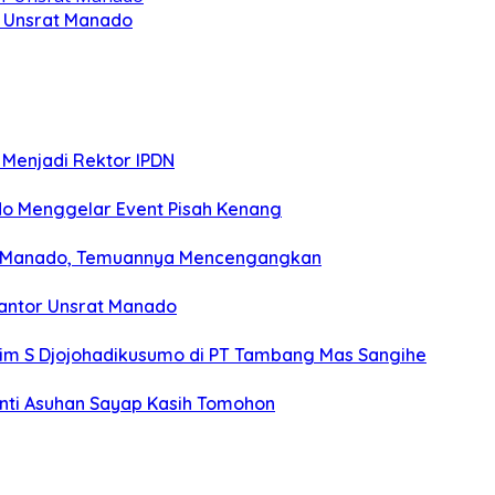
r Unsrat Manado
ik Menjadi Rektor IPDN
o Menggelar Event Pisah Kenang
rat Manado, Temuannya Mencengangkan
Kantor Unsrat Manado
him S Djojohadikusumo di PT Tambang Mas Sangihe
anti Asuhan Sayap Kasih Tomohon