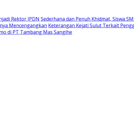
enjadi Rektor IPDN
Sederhana dan Penuh Khidmat, Siswa S
annya Mencengangkan
Keterangan Kejati Sulut Terkait Pen
sumo di PT Tambang Mas Sangihe