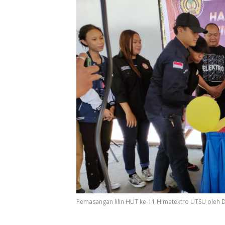
Pemasangan lilin HUT ke-11 Himatektro UTSU oleh D