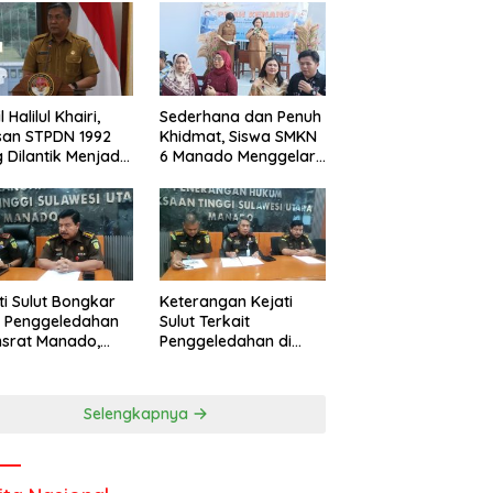
l Halilul Khairi,
Sederhana dan Penuh
san STPDN 1992
Khidmat, Siswa SMKN
 Dilantik Menjadi
6 Manado Menggelar
or IPDN
Event Pisah Kenang
ti Sulut Bongkar
Keterangan Kejati
l Penggeledahan
Sulut Terkait
nsrat Manado,
Penggeledahan di
uannya
Kantor Unsrat
cengangkan
Manado
Selengkapnya