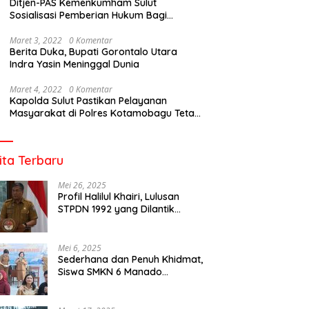
Ditjen-PAS Kemenkumham Sulut
Sosialisasi Pemberian Hukum Bagi
Tahanan Rutan Kotamobagu
Maret 3, 2022
0 Komentar
Berita Duka, Bupati Gorontalo Utara
Indra Yasin Meninggal Dunia
Maret 4, 2022
0 Komentar
Kapolda Sulut Pastikan Pelayanan
Masyarakat di Polres Kotamobagu Tetap
Berjalan
ita Terbaru
Mei 26, 2025
Profil Halilul Khairi, Lulusan
STPDN 1992 yang Dilantik
Menjadi Rektor IPDN
Mei 6, 2025
Sederhana dan Penuh Khidmat,
Siswa SMKN 6 Manado
Menggelar Event Pisah Kenang