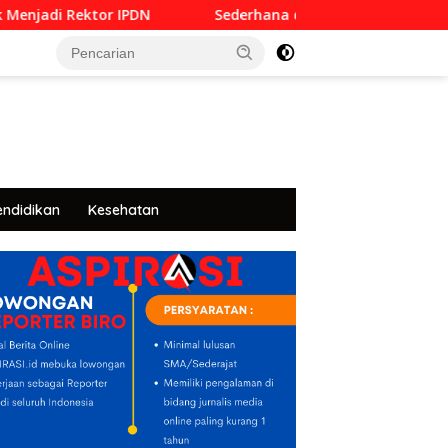
Rektor IPDN
Sederhana dan Penuh Khidmat, Siswa SMKN
tutup
endidikan
Kesehatan