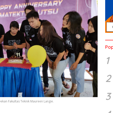
Pop
1
2
3
ekan Fakultas Teknik Maureen Langie.