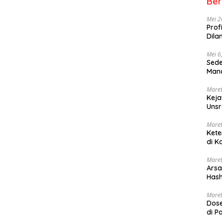
Ber
Mei 2
Prof
Dila
Mei 6
Sede
Mana
Maret
Keja
Uns
Maret
Kete
di K
Maret
Arsa
Hash
Sang
Maret
Dose
di P