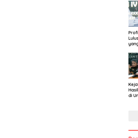
Profi
Lulu
yang
Rekt
Keja
Hasi
di U
Tem
Men