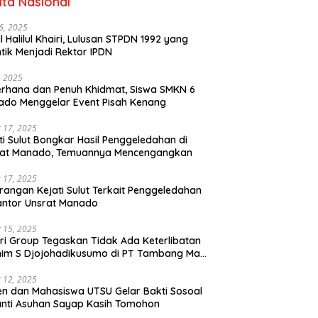
ita Nasional
6, 2025
il Halilul Khairi, Lulusan STPDN 1992 yang
ntik Menjadi Rektor IPDN
, 2025
rhana dan Penuh Khidmat, Siswa SMKN 6
do Menggelar Event Pisah Kenang
 17, 2025
ti Sulut Bongkar Hasil Penggeledahan di
rat Manado, Temuannya Mencengangkan
 17, 2025
rangan Kejati Sulut Terkait Penggeledahan
antor Unsrat Manado
 15, 2025
ri Group Tegaskan Tidak Ada Keterlibatan
im S Djojohadikusumo di PT Tambang Mas
ihe
 12, 2025
n dan Mahasiswa UTSU Gelar Bakti Sosoal
anti Asuhan Sayap Kasih Tomohon