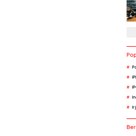
Pop
P
I
I
I
I
Ber