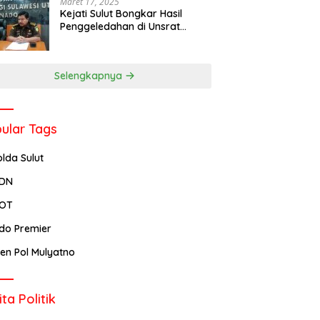
Maret 17, 2025
Kejati Sulut Bongkar Hasil
Penggeledahan di Unsrat
Manado, Temuannya
Mencengangkan
Selengkapnya
ular Tags
olda Sulut
PDN
POT
ndo Premier
rjen Pol Mulyatno
ita Politik