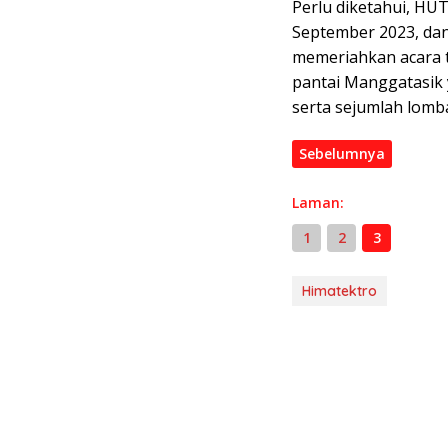
Perlu diketahui, HU
September 2023, dan
memeriahkan acara t
pantai Manggatasik 
serta sejumlah lomba
Sebelumnya
Laman:
1
2
3
Himatektro