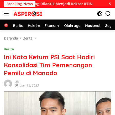
Langsung
n STPDN 1992 yang Dilantik Menjadi Rektor IPDN
Breaking News
Sederhan
ke
konten
Home
Berita
Hukrim
Ekonomi
Olahraga
Nasional
Gaya 
Beranda
Berita
Berita
Ini Kata Ketum PSI Saat Hadiri
Konsolidasi Tim Pemenangan
Pemilu di Manado
Ikel
Oktober 15, 2023