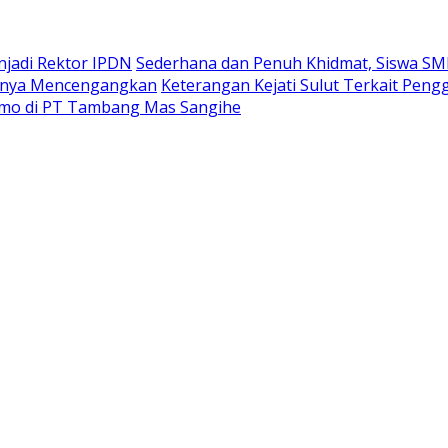
enjadi Rektor IPDN
Sederhana dan Penuh Khidmat, Siswa S
annya Mencengangkan
Keterangan Kejati Sulut Terkait Pen
sumo di PT Tambang Mas Sangihe