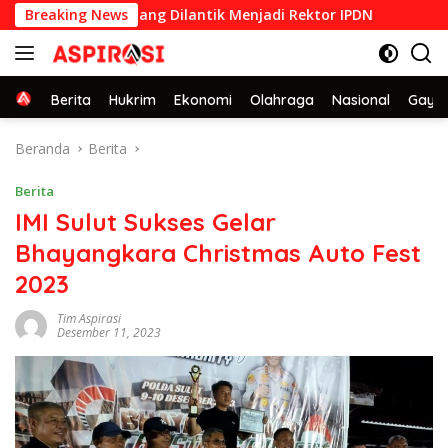
Langsung
an STPDN 1992 yang Dilantik Menjadi Rektor IPDN
Breaking News
Sederha
ke
konten
Home
Berita
Hukrim
Ekonomi
Olahraga
Nasional
Gaya 
Beranda
Berita
Berita
IMI Sulut Sukses Gelar
Bhayangkara Christmas Auto Fest
2023
Tim Aspirasi
Desember 11, 2023