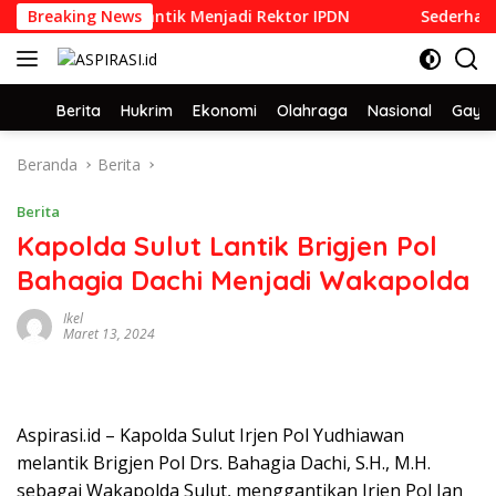
Langsung
DN 1992 yang Dilantik Menjadi Rektor IPDN
Breaking News
Sederhana da
ke
konten
Home
Berita
Hukrim
Ekonomi
Olahraga
Nasional
Gaya 
Beranda
Berita
Berita
Kapolda Sulut Lantik Brigjen Pol
Bahagia Dachi Menjadi Wakapolda
Ikel
Maret 13, 2024
Aspirasi.id – Kapolda Sulut Irjen Pol Yudhiawan
melantik Brigjen Pol Drs. Bahagia Dachi, S.H., M.H.
sebagai Wakapolda Sulut, menggantikan Irjen Pol Jan