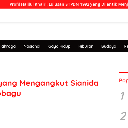
l Halilul Khairi, Lulusan STPDN 1992 yang Dilantik Menjadi Rektor
lahraga
Nasional
Gaya Hidup
Hiburan
Budaya
P
Pop
uk yang Mengangkut Sianida
obagu
1
2