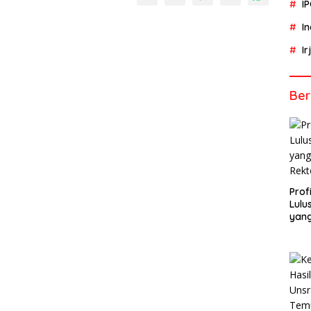
I
I
I
Ber
Profi
Lulu
yang
Rekt