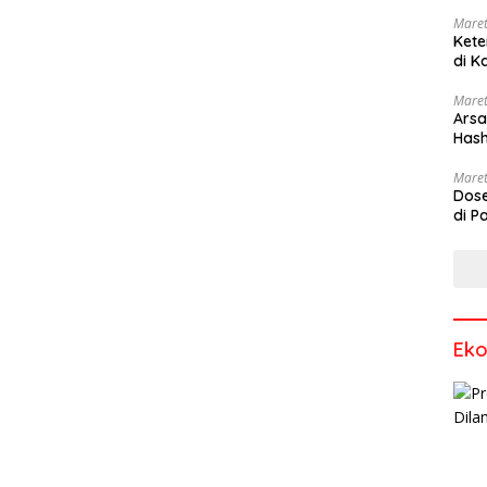
Maret
Kete
di K
Maret
Arsa
Hash
Sang
Maret
Dose
di P
Ek