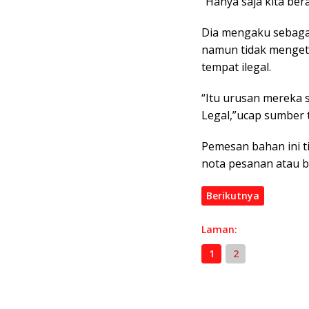
“Hanya saja kita ber
Dia mengaku sebagai
namun tidak menget
tempat ilegal.
“Itu urusan mereka 
Legal,”ucap sumber 
Pemesan bahan ini t
nota pesanan atau bu
Berikutnya
Laman:
1
2