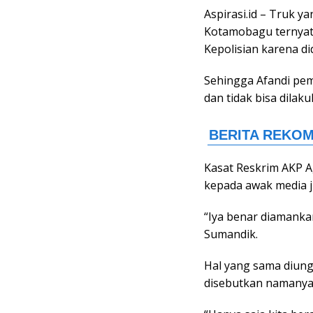
Aspirasi.id – Truk 
Kotamobagu ternyata
Kepolisian karena did
Sehingga Afandi pemi
dan tidak bisa dila
Kasat Reskrim AKP A
kepada awak media ji
“Iya benar diamankan
Sumandik.
Hal yang sama diun
disebutkan namanya b