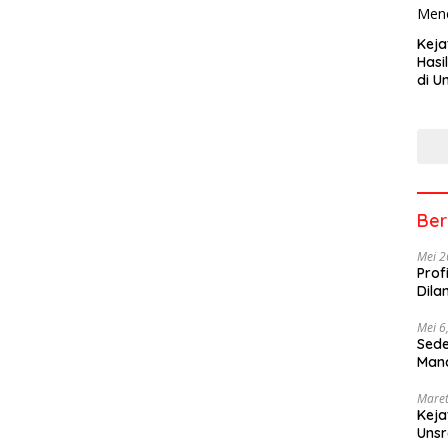
Keja
Hasi
di U
Tem
Men
Ber
Mei 2
Prof
Dila
Mei 6
Sede
Mana
Maret
Keja
Uns