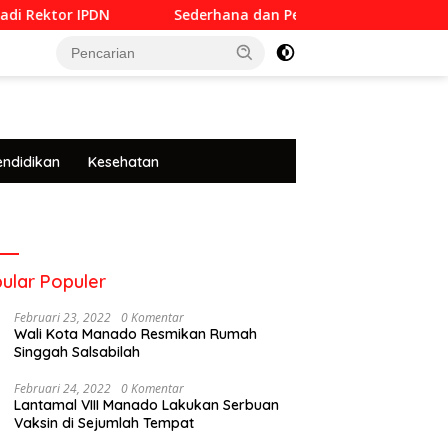
 IPDN
Sederhana dan Penuh Khidmat, Siswa SMKN 6 Ma
tutup
endidikan
Kesehatan
ular Populer
Februari 23, 2022
0 Komentar
Wali Kota Manado Resmikan Rumah
Singgah Salsabilah
Februari 24, 2022
0 Komentar
Lantamal VIII Manado Lakukan Serbuan
Vaksin di Sejumlah Tempat