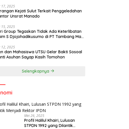
 17, 2025
rangan Kejati Sulut Terkait Penggeledahan
antor Unsrat Manado
 15, 2025
ri Group Tegaskan Tidak Ada Keterlibatan
im S Djojohadikusumo di PT Tambang Mas
ihe
 12, 2025
n dan Mahasiswa UTSU Gelar Bakti Sosoal
anti Asuhan Sayap Kasih Tomohon
Selengkapnya
onomi
Mei 26, 2025
Profil Halilul Khairi, Lulusan
STPDN 1992 yang Dilantik