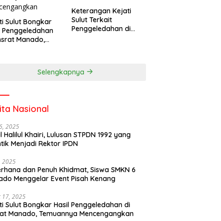
Keterangan Kejati
Sulut Terkait
ti Sulut Bongkar
Penggeledahan di
l Penggeledahan
Kantor Unsrat
nsrat Manado,
Manado
uannya
cengangkan
Selengkapnya
ita Nasional
6, 2025
il Halilul Khairi, Lulusan STPDN 1992 yang
ntik Menjadi Rektor IPDN
, 2025
rhana dan Penuh Khidmat, Siswa SMKN 6
do Menggelar Event Pisah Kenang
 17, 2025
ti Sulut Bongkar Hasil Penggeledahan di
rat Manado, Temuannya Mencengangkan