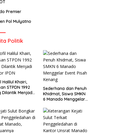
POT
ndo Premier
rjen Pol Mulyatno
ita Politik
l Halilul Khairi,
san STPDN 1992
Sederhana dan Penuh
 Dilantik Menjadi
Khidmat, Siswa SMKN
or IPDN
6 Manado Menggelar
Event Pisah Kenang