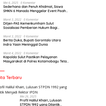
Mei 6, 2025
0 Komentar
Sederhana dan Penuh Khidmat, Siswa
SMKN 6 Manado Menggelar Event Pisah
Kenang
Maret 3, 2022
0 Komentar
Ditjen-PAS Kemenkumham Sulut
Sosialisasi Pemberian Hukum Bagi
Tahanan Rutan Kotamobagu
Maret 3, 2022
0 Komentar
Berita Duka, Bupati Gorontalo Utara
Indra Yasin Meninggal Dunia
Maret 4, 2022
0 Komentar
Kapolda Sulut Pastikan Pelayanan
Masyarakat di Polres Kotamobagu Tetap
Berjalan
ita Terbaru
Mei 26, 2025
Profil Halilul Khairi, Lulusan
STPDN 1992 yang Dilantik