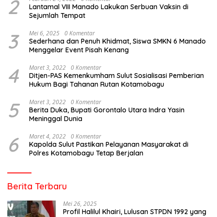
2
Lantamal VIII Manado Lakukan Serbuan Vaksin di
Sejumlah Tempat
3
Mei 6, 2025
0 Komentar
Sederhana dan Penuh Khidmat, Siswa SMKN 6 Manado
Menggelar Event Pisah Kenang
4
Maret 3, 2022
0 Komentar
Ditjen-PAS Kemenkumham Sulut Sosialisasi Pemberian
Hukum Bagi Tahanan Rutan Kotamobagu
5
Maret 3, 2022
0 Komentar
Berita Duka, Bupati Gorontalo Utara Indra Yasin
Meninggal Dunia
6
Maret 4, 2022
0 Komentar
Kapolda Sulut Pastikan Pelayanan Masyarakat di
Polres Kotamobagu Tetap Berjalan
Berita Terbaru
Mei 26, 2025
Profil Halilul Khairi, Lulusan STPDN 1992 yang