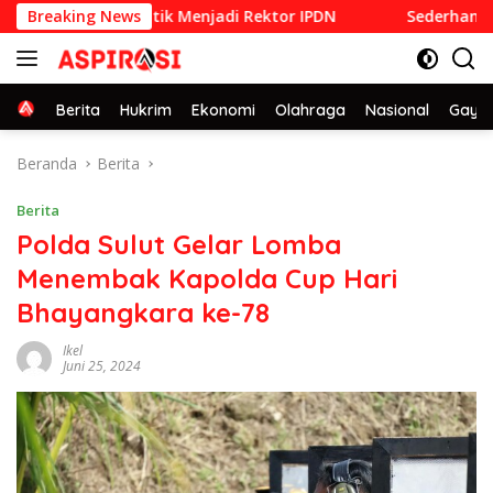
Langsung
1992 yang Dilantik Menjadi Rektor IPDN
Breaking News
Sederhana dan P
ke
konten
Home
Berita
Hukrim
Ekonomi
Olahraga
Nasional
Gaya 
Beranda
Berita
Berita
Polda Sulut Gelar Lomba
Menembak Kapolda Cup Hari
Bhayangkara ke-78
Ikel
Juni 25, 2024