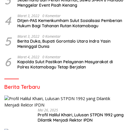
3
Sederhana dan Penuh Khidmat, Siswa SMKN 6 Manado
Menggelar Event Pisah Kenang
4
Maret 3, 2022
0 Komentar
Ditjen-PAS Kemenkumham Sulut Sosialisasi Pemberian
Hukum Bagi Tahanan Rutan Kotamobagu
5
Maret 3, 2022
0 Komentar
Berita Duka, Bupati Gorontalo Utara Indra Yasin
Meninggal Dunia
6
Maret 4, 2022
0 Komentar
Kapolda Sulut Pastikan Pelayanan Masyarakat di
Polres Kotamobagu Tetap Berjalan
Berita Terbaru
Mei 26, 2025
Profil Halilul Khairi, Lulusan STPDN 1992 yang
Dilantik Menjadi Rektor IPDN