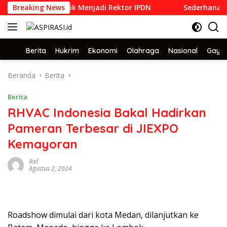
Langsung
 1992 yang Dilantik Menjadi Rektor IPDN
Breaking News
Sederhana dan 
ke
konten
Home
Berita
Hukrim
Ekonomi
Olahraga
Nasional
Gaya 
Beranda
Berita
Berita
RHVAC Indonesia Bakal Hadirkan
Pameran Terbesar di JIEXPO
Kemayoran
Ikel
Agustus 2, 2024
Roadshow dimulai dari kota Medan, dilanjutkan ke