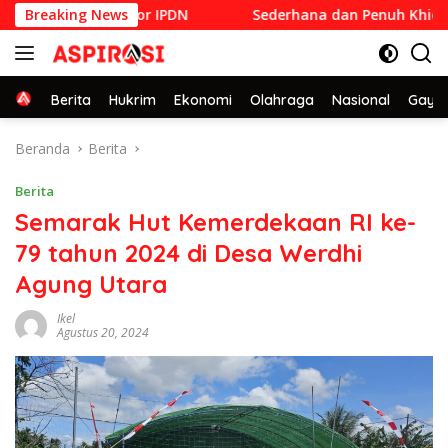
Langsung
k Menjadi Rektor IPDN
Breaking News
Sederhana dan Penuh Khidmat, S
ke
konten
Home
Berita
Hukrim
Ekonomi
Olahraga
Nasional
Gaya 
Beranda
Berita
Berita
Semarak Hut Kemerdekaan RI ke-
79 tahun 2024 di Desa Werdhi
Agung Utara
Ikel
Agustus 20, 2024