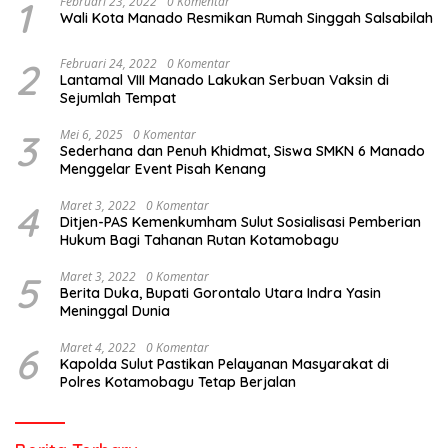
1
Februari 23, 2022
0 Komentar
Wali Kota Manado Resmikan Rumah Singgah Salsabilah
2
Februari 24, 2022
0 Komentar
Lantamal VIII Manado Lakukan Serbuan Vaksin di
Sejumlah Tempat
3
Mei 6, 2025
0 Komentar
Sederhana dan Penuh Khidmat, Siswa SMKN 6 Manado
Menggelar Event Pisah Kenang
4
Maret 3, 2022
0 Komentar
Ditjen-PAS Kemenkumham Sulut Sosialisasi Pemberian
Hukum Bagi Tahanan Rutan Kotamobagu
5
Maret 3, 2022
0 Komentar
Berita Duka, Bupati Gorontalo Utara Indra Yasin
Meninggal Dunia
6
Maret 4, 2022
0 Komentar
Kapolda Sulut Pastikan Pelayanan Masyarakat di
Polres Kotamobagu Tetap Berjalan