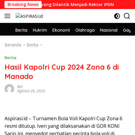
Langsung
lusan STPDN 1992 yang Dilantik Menjadi Rektor IPDN
Breaking News
Sede
ke
konten
Home
Berita
Hukrim
Ekonomi
Olahraga
Nasional
Gaya 
Beranda
Berita
Berita
Hasil Kapolri Cup 2024 Zona 6 di
Manado
Ikel
Agustus 26, 2024
Aspirasi.id – Turnamen Bola Voli Kapolri Cup Zona 6
resmi ditutup. Iven yang dilaksanakan di GOR KONI
Sario ini, menyedot perhatian pecinta bola voli di