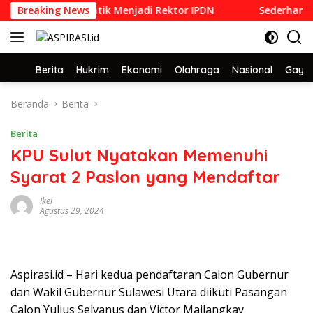
Langsung
 1992 yang Dilantik Menjadi Rektor IPDN
Breaking News
Sederhana dan 
ke
konten
Home
Berita
Hukrim
Ekonomi
Olahraga
Nasional
Gaya 
Beranda
Berita
Berita
KPU Sulut Nyatakan Memenuhi
Syarat 2 Paslon yang Mendaftar
Ikel
Agustus 29, 2024
Aspirasi.id – Hari kedua pendaftaran Calon Gubernur
dan Wakil Gubernur Sulawesi Utara diikuti Pasangan
Calon Yulius Selvanus dan Victor Mailangkay