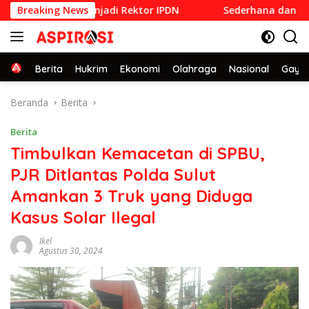
Langsung
ng Dilantik Menjadi Rektor IPDN
Breaking News
Sederhana dan Penuh K
ke
konten
Home
Berita
Hukrim
Ekonomi
Olahraga
Nasional
Gaya 
Beranda
Berita
Berita
Timbulkan Kemacetan di SPBU,
PJR Ditlantas Polda Sulut
Amankan 3 Truk yang Diduga
Kasus Solar Ilegal
Ikel
Agustus 30, 2024