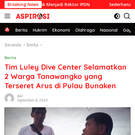
Langsung
1992 yang Dilantik Menjadi Rektor IPDN
Breaking News
Sederhana dan P
ke
konten
Home
Berita
Hukrim
Ekonomi
Olahraga
Nasional
Gaya 
Beranda
Berita
Berita
Tim Luley Dive Center Selamatkan
2 Warga Tanawangko yang
Terseret Arus di Pulau Bunaken
Ikel
September 8, 2024