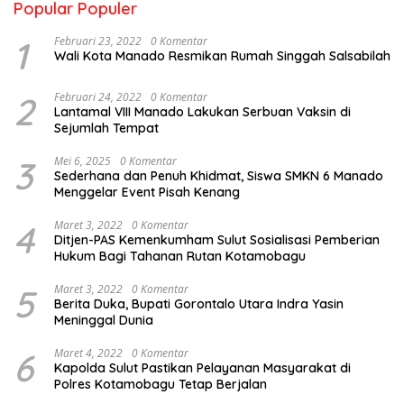
Popular Populer
1
Februari 23, 2022
0 Komentar
Wali Kota Manado Resmikan Rumah Singgah Salsabilah
2
Februari 24, 2022
0 Komentar
Lantamal VIII Manado Lakukan Serbuan Vaksin di
Sejumlah Tempat
3
Mei 6, 2025
0 Komentar
Sederhana dan Penuh Khidmat, Siswa SMKN 6 Manado
Menggelar Event Pisah Kenang
4
Maret 3, 2022
0 Komentar
Ditjen-PAS Kemenkumham Sulut Sosialisasi Pemberian
Hukum Bagi Tahanan Rutan Kotamobagu
5
Maret 3, 2022
0 Komentar
Berita Duka, Bupati Gorontalo Utara Indra Yasin
Meninggal Dunia
6
Maret 4, 2022
0 Komentar
Kapolda Sulut Pastikan Pelayanan Masyarakat di
Polres Kotamobagu Tetap Berjalan