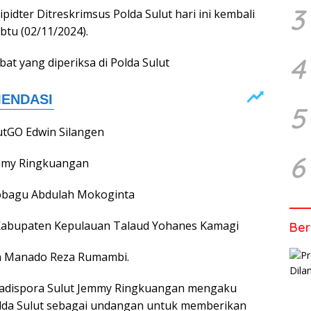
3
Tipidter Ditreskrimsus Polda Sulut hari ini kembali
abtu (02/11/2024).
4
bat yang diperiksa di Polda Sulut
5
utGO Edwin Silangen
6
emmy Ringkuangan
mobagu Abdulah Mokoginta
 Kabupaten Kepulauan Talaud Yohanes Kamagi
Ber
a Manado Reza Rumambi.
 Kadispora Sulut Jemmy Ringkuangan mengaku
olda Sulut sebagai undangan untuk memberikan