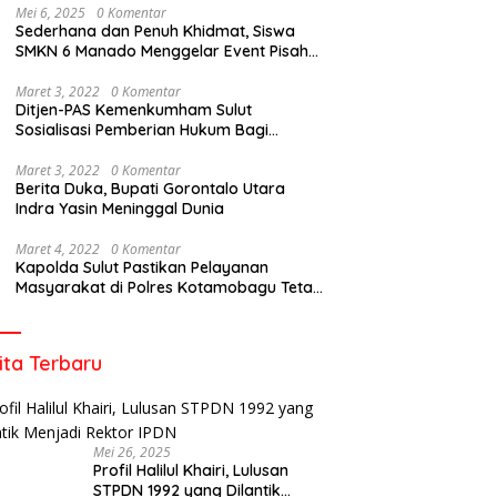
Mei 6, 2025
0 Komentar
Sederhana dan Penuh Khidmat, Siswa
SMKN 6 Manado Menggelar Event Pisah
Kenang
Maret 3, 2022
0 Komentar
Ditjen-PAS Kemenkumham Sulut
Sosialisasi Pemberian Hukum Bagi
Tahanan Rutan Kotamobagu
Maret 3, 2022
0 Komentar
Berita Duka, Bupati Gorontalo Utara
Indra Yasin Meninggal Dunia
Maret 4, 2022
0 Komentar
Kapolda Sulut Pastikan Pelayanan
Masyarakat di Polres Kotamobagu Tetap
Berjalan
ita Terbaru
Mei 26, 2025
Profil Halilul Khairi, Lulusan
STPDN 1992 yang Dilantik