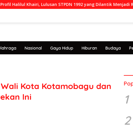
lul Khairi, Lulusan STPDN 1992 yang Dilantik Menjadi Rektor IPDN
lahraga
Nasional
Gaya Hidup
Hiburan
Budaya
P
Pop
Pj Wali Kota Kotamobagu dan
ekan Ini
1
2