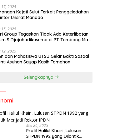
 17, 2025
rangan Kejati Sulut Terkait Penggeledahan
antor Unsrat Manado
 15, 2025
ri Group Tegaskan Tidak Ada Keterlibatan
im S Djojohadikusumo di PT Tambang Mas
ihe
 12, 2025
n dan Mahasiswa UTSU Gelar Bakti Sosoal
anti Asuhan Sayap Kasih Tomohon
Selengkapnya
onomi
Mei 26, 2025
Profil Halilul Khairi, Lulusan
STPDN 1992 yang Dilantik