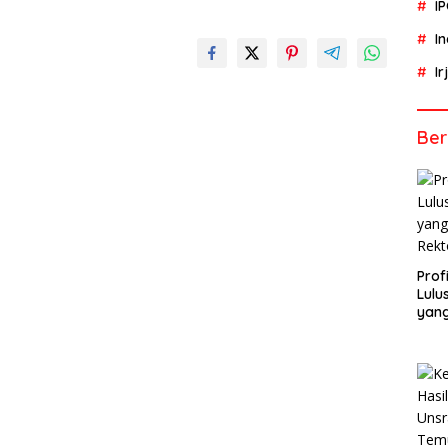
I
I
I
Ber
Profi
Lulu
yang
Rekt