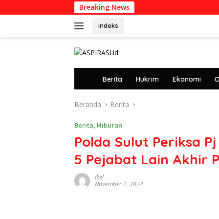
Langsung
Breaking News
Profil Hali
ke
konten
Indeks
tutup
H
Berita
Hukrim
Ekonomi
O
o
m
Beranda
Berita
e
Berita
,
Hiburan
Polda Sulut Periksa 
5 Pejabat Lain Akhir P
Ikel
November 2, 2024