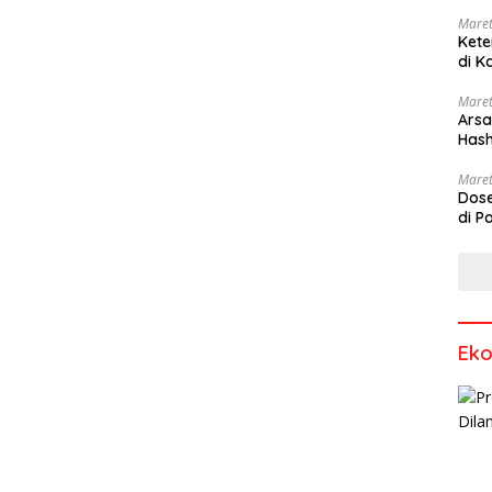
Maret
Kete
di K
Maret
Arsa
Hash
Sang
Maret
Dose
di P
Ek