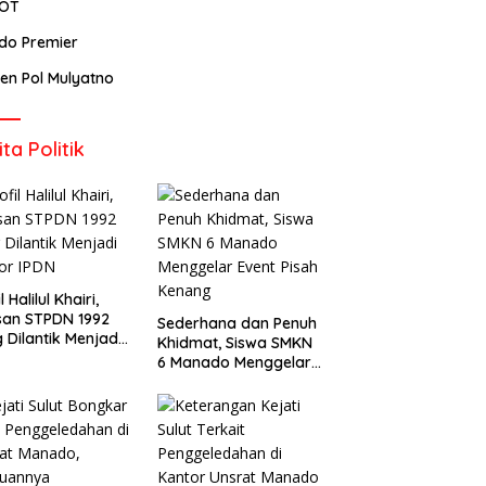
POT
ndo Premier
rjen Pol Mulyatno
ita Politik
l Halilul Khairi,
san STPDN 1992
Sederhana dan Penuh
 Dilantik Menjadi
Khidmat, Siswa SMKN
or IPDN
6 Manado Menggelar
Event Pisah Kenang