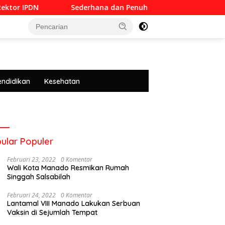
Sederhana dan Penuh Khidmat, Siswa SMKN 6 Manado 
tutup
endidikan
Kesehatan
ular Populer
Februari 23, 2022
0 Komentar
Wali Kota Manado Resmikan Rumah
Singgah Salsabilah
Februari 24, 2022
0 Komentar
Lantamal VIII Manado Lakukan Serbuan
Vaksin di Sejumlah Tempat