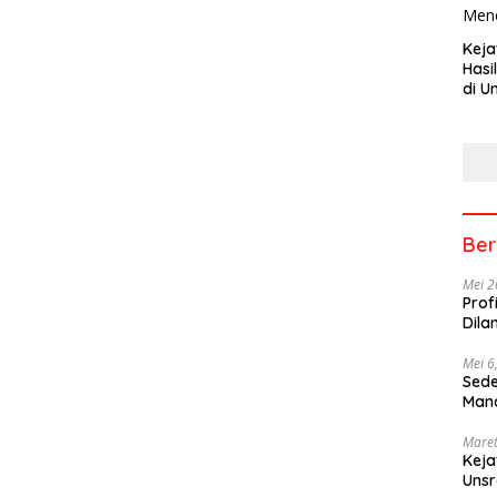
Keja
Hasi
di U
Tem
Men
Ber
Mei 2
Prof
Dila
Mei 6
Sede
Mana
Maret
Keja
Uns