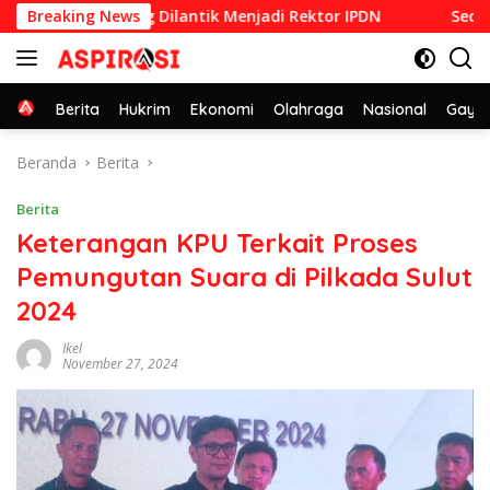
Langsung
PDN 1992 yang Dilantik Menjadi Rektor IPDN
Breaking News
Sederhana d
ke
konten
Home
Berita
Hukrim
Ekonomi
Olahraga
Nasional
Gaya 
Beranda
Berita
Berita
Keterangan KPU Terkait Proses
Pemungutan Suara di Pilkada Sulut
2024
Ikel
November 27, 2024