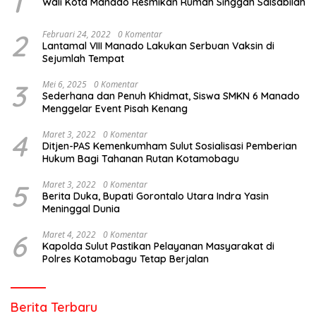
1
Wali Kota Manado Resmikan Rumah Singgah Salsabilah
2
Februari 24, 2022
0 Komentar
Lantamal VIII Manado Lakukan Serbuan Vaksin di
Sejumlah Tempat
3
Mei 6, 2025
0 Komentar
Sederhana dan Penuh Khidmat, Siswa SMKN 6 Manado
Menggelar Event Pisah Kenang
4
Maret 3, 2022
0 Komentar
Ditjen-PAS Kemenkumham Sulut Sosialisasi Pemberian
Hukum Bagi Tahanan Rutan Kotamobagu
5
Maret 3, 2022
0 Komentar
Berita Duka, Bupati Gorontalo Utara Indra Yasin
Meninggal Dunia
6
Maret 4, 2022
0 Komentar
Kapolda Sulut Pastikan Pelayanan Masyarakat di
Polres Kotamobagu Tetap Berjalan
Berita Terbaru