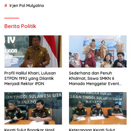
Irjen Pol Mulyatno
Berita Politik
Profil Halilul Khairi, Lulusan
Sederhana dan Penuh
STPDN 1992 yang Dilantik
Khidmat, Siswa SMKN 6
Menjadi Rektor IPDN
Manado Menggelar Event
Pisah Kenang
Kejati Sulut Bongkar Hasil
Keterangan Kejati Sulut