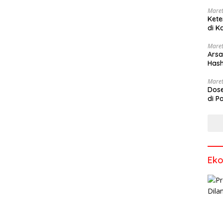
Maret
Kete
di K
Maret
Arsa
Hash
Sang
Maret
Dose
di P
Ek