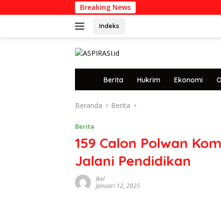
Langsung
Breaking News
Prof
ke
konten
Indeks
tutup
H
Berita
Hukrim
Ekonomi
O
o
m
Beranda
Berita
e
Berita
159 Calon Polwan Ko
Jalani Pendidikan
Ikel
Januari 12, 2025