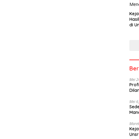
Keja
Hasi
di U
Tem
Men
Ber
Mei 2
Prof
Dila
Mei 6
Sede
Mana
Maret
Keja
Uns