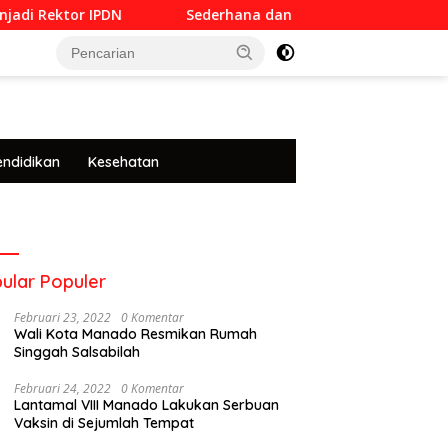
or IPDN
Sederhana dan Penuh Khidmat, Siswa SMKN 6 
tutup
endidikan
Kesehatan
ular Populer
Februari 23, 2022
0 Komentar
Wali Kota Manado Resmikan Rumah
Singgah Salsabilah
Februari 24, 2022
0 Komentar
Lantamal VIII Manado Lakukan Serbuan
Vaksin di Sejumlah Tempat