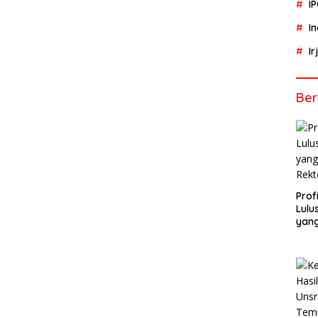
I
I
I
Ber
Profi
Lulu
yang
Rekt