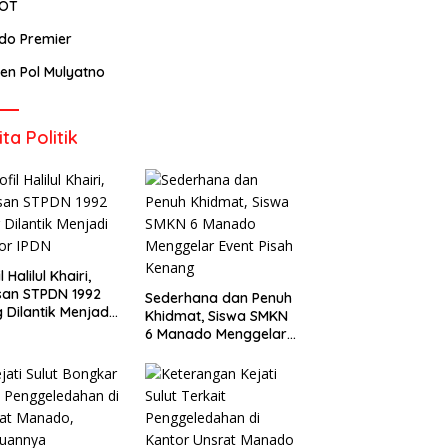
POT
ndo Premier
rjen Pol Mulyatno
ita Politik
l Halilul Khairi,
san STPDN 1992
Sederhana dan Penuh
 Dilantik Menjadi
Khidmat, Siswa SMKN
or IPDN
6 Manado Menggelar
Event Pisah Kenang