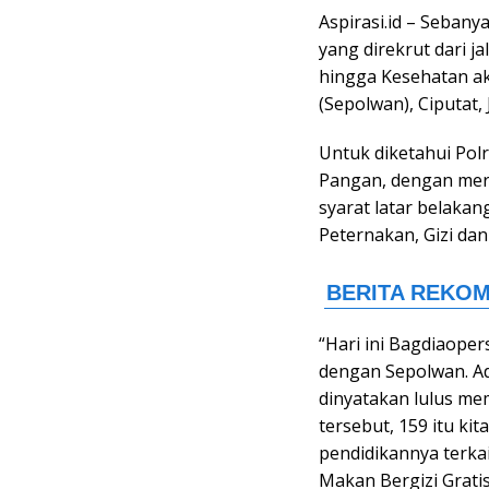
Aspirasi.id – Sebany
yang direkrut dari 
hingga Kesehatan ak
(Sepolwan), Ciputat, 
Untuk diketahui Po
Pangan, dengan mere
syarat latar belaka
Peternakan, Gizi da
“Hari ini Bagdiaope
dengan Sepolwan. Ad
dinyatakan lulus me
tersebut, 159 itu ki
pendidikannya terk
Makan Bergizi Gratis