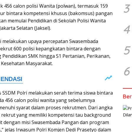
3
ak 456 calon polisi Wanita (polwan), termasuk 159
jalur bintara kompetensi khusus (bakomsus) pangan
an memulai Pendidikan di Sekolah Polisi Wanita
4
Jakarta Selatan (Jaksel).
lri melakukan upaya percepatan Swasembada
5
krut 600 polisi kepangkatan bintara dengan
ng Pendidikan SMK hingga S1 Pertanian, Perikanan,
n Kesehatan Masyarakat.
6
rs SSDM Polri melakukan serah terima siswa bintara
Ber
a 456 calon polisi wanita yang sebelumnya
menuhi syarat dalam proses rekrutmen. Dari angka
ta rekrut yang memiliki kompetensi tau background
ait dengan misi Swasembada Pangan dan program
,” jelas Irwasum Polri Komjen Dedi Prasetyo dalam