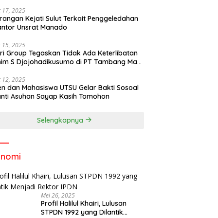
 17, 2025
rangan Kejati Sulut Terkait Penggeledahan
antor Unsrat Manado
 15, 2025
ri Group Tegaskan Tidak Ada Keterlibatan
im S Djojohadikusumo di PT Tambang Mas
ihe
 12, 2025
n dan Mahasiswa UTSU Gelar Bakti Sosoal
anti Asuhan Sayap Kasih Tomohon
Selengkapnya
onomi
Mei 26, 2025
Profil Halilul Khairi, Lulusan
STPDN 1992 yang Dilantik