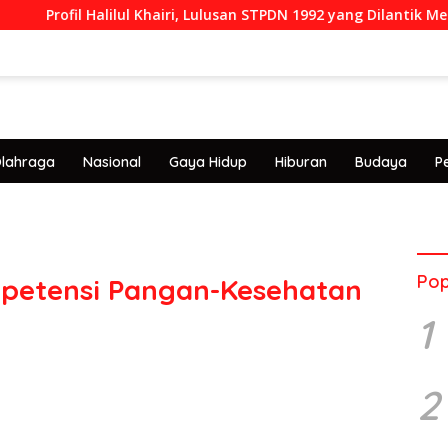
il Halilul Khairi, Lulusan STPDN 1992 yang Dilantik Menjadi Rekt
lahraga
Nasional
Gaya Hidup
Hiburan
Budaya
P
Pop
mpetensi Pangan-Kesehatan
1
2