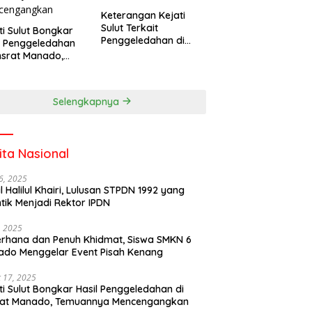
Keterangan Kejati
Sulut Terkait
ti Sulut Bongkar
Penggeledahan di
l Penggeledahan
Kantor Unsrat
nsrat Manado,
Manado
uannya
cengangkan
Selengkapnya
ita Nasional
6, 2025
il Halilul Khairi, Lulusan STPDN 1992 yang
ntik Menjadi Rektor IPDN
, 2025
rhana dan Penuh Khidmat, Siswa SMKN 6
do Menggelar Event Pisah Kenang
 17, 2025
ti Sulut Bongkar Hasil Penggeledahan di
rat Manado, Temuannya Mencengangkan