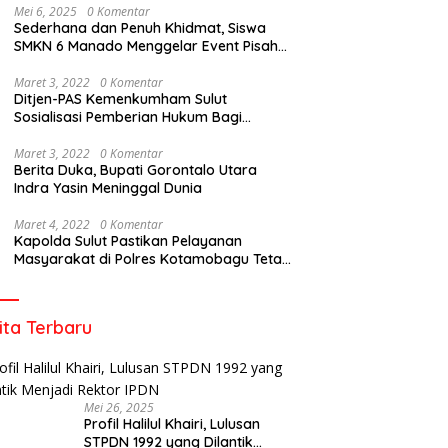
Mei 6, 2025
0 Komentar
Sederhana dan Penuh Khidmat, Siswa
SMKN 6 Manado Menggelar Event Pisah
Kenang
Maret 3, 2022
0 Komentar
Ditjen-PAS Kemenkumham Sulut
Sosialisasi Pemberian Hukum Bagi
Tahanan Rutan Kotamobagu
Maret 3, 2022
0 Komentar
Berita Duka, Bupati Gorontalo Utara
Indra Yasin Meninggal Dunia
Maret 4, 2022
0 Komentar
Kapolda Sulut Pastikan Pelayanan
Masyarakat di Polres Kotamobagu Tetap
Berjalan
ita Terbaru
Mei 26, 2025
Profil Halilul Khairi, Lulusan
STPDN 1992 yang Dilantik