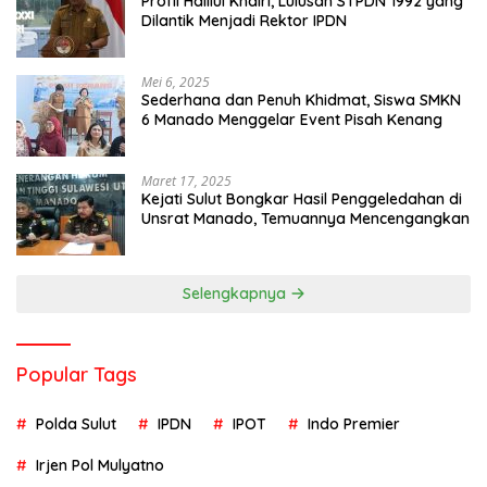
Profil Halilul Khairi, Lulusan STPDN 1992 yang
Dilantik Menjadi Rektor IPDN
Mei 6, 2025
Sederhana dan Penuh Khidmat, Siswa SMKN
6 Manado Menggelar Event Pisah Kenang
Maret 17, 2025
Kejati Sulut Bongkar Hasil Penggeledahan di
Unsrat Manado, Temuannya Mencengangkan
Selengkapnya
Popular Tags
Polda Sulut
IPDN
IPOT
Indo Premier
Irjen Pol Mulyatno