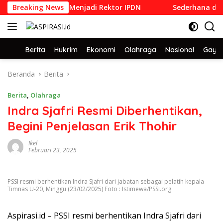
Langsung
992 yang Dilantik Menjadi Rektor IPDN
Breaking News
Sederhana dan Pe
ke
konten
Home
Berita
Hukrim
Ekonomi
Olahraga
Nasional
Gaya 
Beranda
Berita
Berita
,
Olahraga
Indra Sjafri Resmi Diberhentikan,
Begini Penjelasan Erik Thohir
Ikel
Februari 23, 2025
PSSI resmi berhentikan Indra Sjafri dari jabatan sebagai pelatih kepala
Timnas U-20, Minggu (23/02/2025) Foto : Istimewa/PSSI.org
Aspirasi.id – PSSI resmi berhentikan Indra Sjafri dari