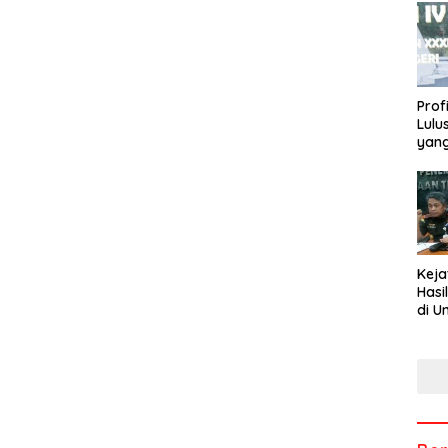
Profi
Lulu
yang
Rekt
Keja
Hasi
di U
Tem
Men