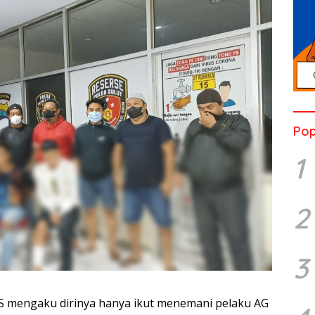
Pop
1
2
3
S mengaku dirinya hanya ikut menemani pelaku AG