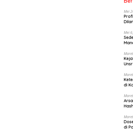
Ber
Mei 2
Prof
Dila
Mei 6
Sede
Mana
Maret
Keja
Uns
Maret
Kete
di K
Maret
Arsa
Hash
Sang
Maret
Dose
di P