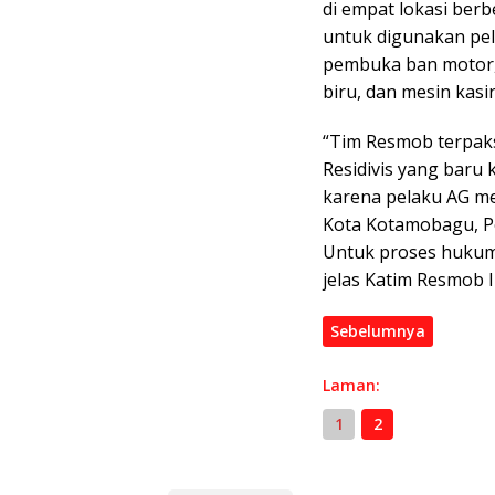
di empat lokasi berb
untuk digunakan pel
pembuka ban motor, 1
biru, dan mesin kasi
“Tim Resmob terpak
Residivis yang baru 
karena pelaku AG me
Kota Kotamobagu, Po
Untuk proses hukum 
jelas Katim Resmob I
Sebelumnya
Laman:
1
2