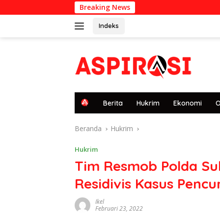
Langsung
Breaking News
Pr
ke
konten
Indeks
tutup
H
Berita
Hukrim
Ekonomi
O
o
m
Beranda
Hukrim
e
Hukrim
Tim Resmob Polda Su
Residivis Kasus Pencu
Ikel
Februari 23, 2022