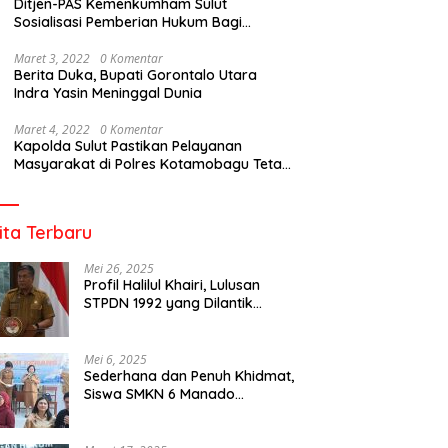
Ditjen-PAS Kemenkumham Sulut
Sosialisasi Pemberian Hukum Bagi
Tahanan Rutan Kotamobagu
Maret 3, 2022
0 Komentar
Berita Duka, Bupati Gorontalo Utara
Indra Yasin Meninggal Dunia
Maret 4, 2022
0 Komentar
Kapolda Sulut Pastikan Pelayanan
Masyarakat di Polres Kotamobagu Tetap
Berjalan
ita Terbaru
Mei 26, 2025
Profil Halilul Khairi, Lulusan
STPDN 1992 yang Dilantik
Menjadi Rektor IPDN
Mei 6, 2025
Sederhana dan Penuh Khidmat,
Siswa SMKN 6 Manado
Menggelar Event Pisah Kenang