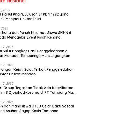
ita Nasional
6, 2025
il Halilul Khairi, Lulusan STPDN 1992 yang
ntik Menjadi Rektor IPDN
, 2025
rhana dan Penuh Khidmat, Siswa SMKN 6
do Menggelar Event Pisah Kenang
 17, 2025
ti Sulut Bongkar Hasil Penggeledahan di
rat Manado, Temuannya Mencengangkan
 17, 2025
rangan Kejati Sulut Terkait Penggeledahan
antor Unsrat Manado
 15, 2025
ri Group Tegaskan Tidak Ada Keterlibatan
im S Djojohadikusumo di PT Tambang Mas
ihe
 12, 2025
n dan Mahasiswa UTSU Gelar Bakti Sosoal
anti Asuhan Sayap Kasih Tomohon