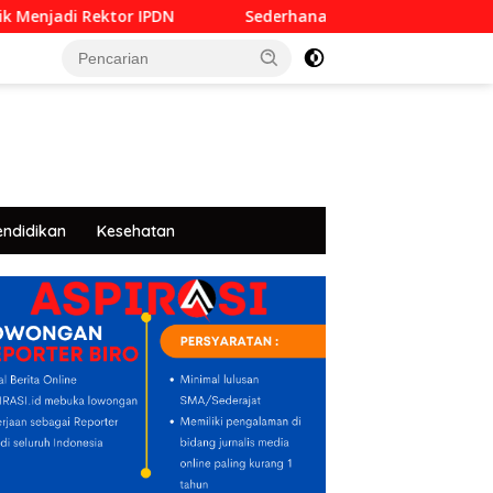
ktor IPDN
Sederhana dan Penuh Khidmat, Siswa SMKN 6
tutup
endidikan
Kesehatan