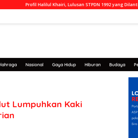
ofil Halilul Khairi, Lulusan STPDN 1992 yang Dilantik Menjadi Re
lahraga
Nasional
Gaya Hidup
Hiburan
Budaya
P
lut Lumpuhkan Kaki
rian