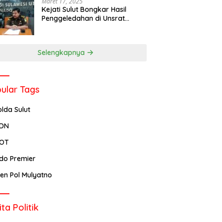
Maret 17, 2025
Kejati Sulut Bongkar Hasil
Penggeledahan di Unsrat
Manado, Temuannya
Mencengangkan
Selengkapnya
ular Tags
olda Sulut
PDN
POT
ndo Premier
rjen Pol Mulyatno
ita Politik