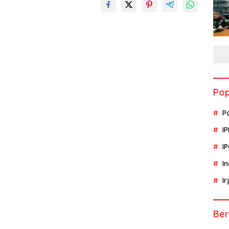
Pop
P
I
I
I
I
Ber