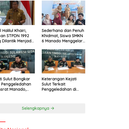
l Halilul Khairi,
Sederhana dan Penuh
san STPDN 1992
Khidmat, Siswa SMKN
 Dilantik Menjadi
6 Manado Menggelar
or IPDN
Event Pisah Kenang
ti Sulut Bongkar
Keterangan Kejati
l Penggeledahan
Sulut Terkait
nsrat Manado,
Penggeledahan di
uannya
Kantor Unsrat
cengangkan
Manado
Selengkapnya