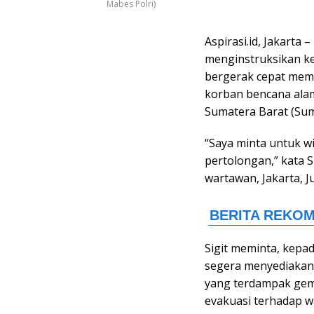
Mabes Polri)
Aspirasi.id, Jakarta 
menginstruksikan ke
bergerak cepat mem
korban bencana ala
Sumatera Barat (Sum
“Saya minta untuk w
pertolongan,” kata S
wartawan, Jakarta, J
Sigit meminta, kepa
segera menyediakan
yang terdampak gem
evakuasi terhadap w