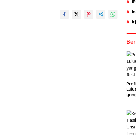
I
I
I
Ber
Profi
Lulu
yang
Rekt