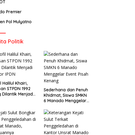
POT
ndo Premier
rjen Pol Mulyatno
ita Politik
l Halilul Khairi,
san STPDN 1992
Sederhana dan Penuh
 Dilantik Menjadi
Khidmat, Siswa SMKN
or IPDN
6 Manado Menggelar
Event Pisah Kenang