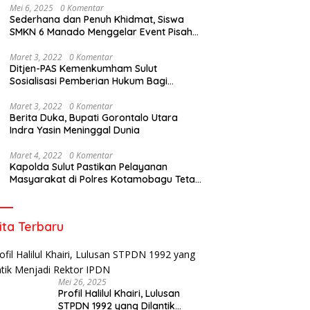
Mei 6, 2025
0 Komentar
Sederhana dan Penuh Khidmat, Siswa
SMKN 6 Manado Menggelar Event Pisah
Kenang
Maret 3, 2022
0 Komentar
Ditjen-PAS Kemenkumham Sulut
Sosialisasi Pemberian Hukum Bagi
Tahanan Rutan Kotamobagu
Maret 3, 2022
0 Komentar
Berita Duka, Bupati Gorontalo Utara
Indra Yasin Meninggal Dunia
Maret 4, 2022
0 Komentar
Kapolda Sulut Pastikan Pelayanan
Masyarakat di Polres Kotamobagu Tetap
Berjalan
ita Terbaru
Mei 26, 2025
Profil Halilul Khairi, Lulusan
STPDN 1992 yang Dilantik