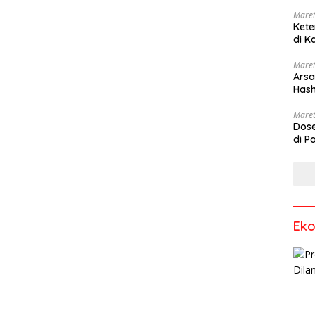
Maret
Kete
di K
Maret
Arsa
Hash
Sang
Maret
Dose
di P
Ek