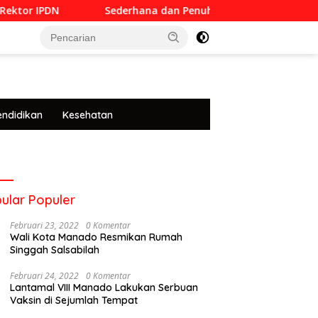
DN
Sederhana dan Penuh Khidmat, Siswa SMKN 6 Manad
tutup
endidikan
Kesehatan
ular Populer
Februari 23, 2022
0 Komentar
Wali Kota Manado Resmikan Rumah
Singgah Salsabilah
Februari 24, 2022
0 Komentar
Lantamal VIII Manado Lakukan Serbuan
Vaksin di Sejumlah Tempat