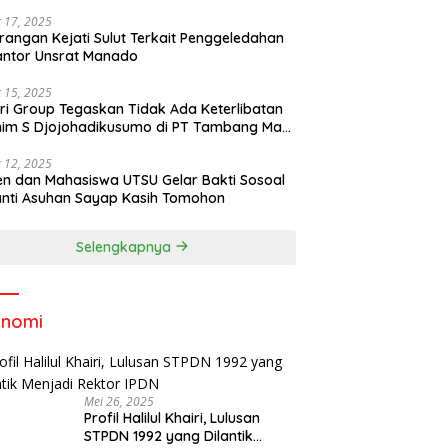
 17, 2025
rangan Kejati Sulut Terkait Penggeledahan
antor Unsrat Manado
 15, 2025
ri Group Tegaskan Tidak Ada Keterlibatan
im S Djojohadikusumo di PT Tambang Mas
ihe
 12, 2025
n dan Mahasiswa UTSU Gelar Bakti Sosoal
anti Asuhan Sayap Kasih Tomohon
Selengkapnya
onomi
Mei 26, 2025
Profil Halilul Khairi, Lulusan
STPDN 1992 yang Dilantik