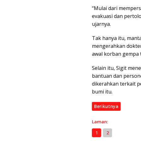
“Mulai dari mempers
evakuasi dan pertol
ujarnya.
Tak hanya itu, mant
mengerahkan dokter
awal korban gempa t
Selain itu, Sigit me
bantuan dan persone
dikerahkan terkait
bumi itu.
Berikutnya
Laman:
1
2