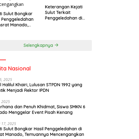
Keterangan Kejati
Sulut Terkait
ti Sulut Bongkar
Penggeledahan di
l Penggeledahan
Kantor Unsrat
nsrat Manado,
Manado
uannya
cengangkan
Selengkapnya
ita Nasional
6, 2025
il Halilul Khairi, Lulusan STPDN 1992 yang
ntik Menjadi Rektor IPDN
, 2025
rhana dan Penuh Khidmat, Siswa SMKN 6
do Menggelar Event Pisah Kenang
 17, 2025
ti Sulut Bongkar Hasil Penggeledahan di
rat Manado, Temuannya Mencengangkan