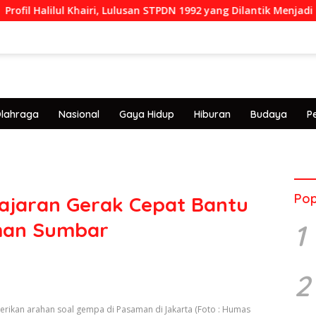
lilul Khairi, Lulusan STPDN 1992 yang Dilantik Menjadi Rektor IP
lahraga
Nasional
Gaya Hidup
Hiburan
Budaya
P
Pop
Jajaran Gerak Cepat Bantu
man Sumbar
1
2
berikan arahan soal gempa di Pasaman di Jakarta (Foto : Humas