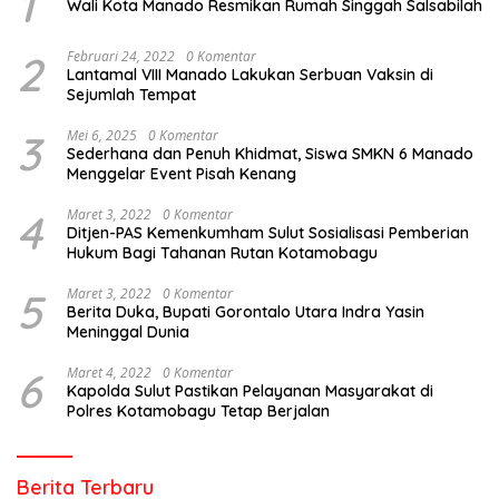
1
Wali Kota Manado Resmikan Rumah Singgah Salsabilah
2
Februari 24, 2022
0 Komentar
Lantamal VIII Manado Lakukan Serbuan Vaksin di
Sejumlah Tempat
3
Mei 6, 2025
0 Komentar
Sederhana dan Penuh Khidmat, Siswa SMKN 6 Manado
Menggelar Event Pisah Kenang
4
Maret 3, 2022
0 Komentar
Ditjen-PAS Kemenkumham Sulut Sosialisasi Pemberian
Hukum Bagi Tahanan Rutan Kotamobagu
5
Maret 3, 2022
0 Komentar
Berita Duka, Bupati Gorontalo Utara Indra Yasin
Meninggal Dunia
6
Maret 4, 2022
0 Komentar
Kapolda Sulut Pastikan Pelayanan Masyarakat di
Polres Kotamobagu Tetap Berjalan
Berita Terbaru