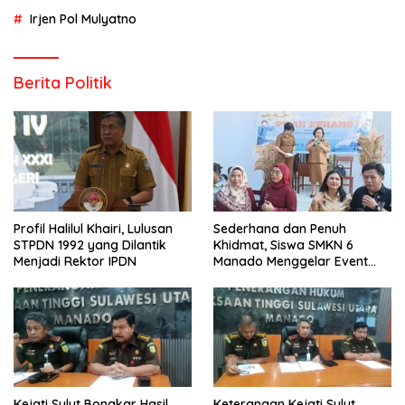
Irjen Pol Mulyatno
Berita Politik
Profil Halilul Khairi, Lulusan
Sederhana dan Penuh
STPDN 1992 yang Dilantik
Khidmat, Siswa SMKN 6
Menjadi Rektor IPDN
Manado Menggelar Event
Pisah Kenang
Kejati Sulut Bongkar Hasil
Keterangan Kejati Sulut