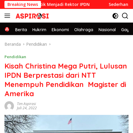
Langsung
992 yang Dilantik Menjadi Rektor IPDN
Breaking News
Sederhana dan Pe
ke
konten
Home
Berita
Hukrim
Ekonomi
Olahraga
Nasional
Gaya 
Beranda
Pendidikan
Pendidikan
Kisah Christina Mega Putri, Lulusan
IPDN Berprestasi dari NTT
Menempuh Pendidikan Magister di
Amerika
Tim Aspirasi
Juli 24, 2022