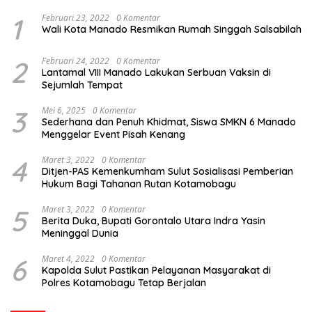
1
Februari 23, 2022
0 Komentar
Wali Kota Manado Resmikan Rumah Singgah Salsabilah
2
Februari 24, 2022
0 Komentar
Lantamal VIII Manado Lakukan Serbuan Vaksin di
Sejumlah Tempat
3
Mei 6, 2025
0 Komentar
Sederhana dan Penuh Khidmat, Siswa SMKN 6 Manado
Menggelar Event Pisah Kenang
4
Maret 3, 2022
0 Komentar
Ditjen-PAS Kemenkumham Sulut Sosialisasi Pemberian
Hukum Bagi Tahanan Rutan Kotamobagu
5
Maret 3, 2022
0 Komentar
Berita Duka, Bupati Gorontalo Utara Indra Yasin
Meninggal Dunia
6
Maret 4, 2022
0 Komentar
Kapolda Sulut Pastikan Pelayanan Masyarakat di
Polres Kotamobagu Tetap Berjalan