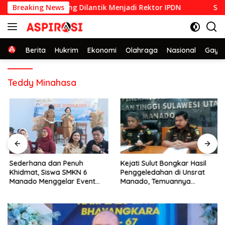
Langsung
n STPDN 1992 yang Dilantik Menjadi Rektor IPDN
Breaking News
Sederhan
ke
konten
Home
Berita
Hukrim
Ekonomi
Olahraga
Nasional
Gaya 
Teddy Minahasa
Sederhana dan Penuh
Kejati Sulut Bongkar Hasil
Khidmat, Siswa SMKN 6
Penggeledahan di Unsrat
Manado Menggelar Event
Manado, Temuannya
Pisah Kenang
Mencengangkan