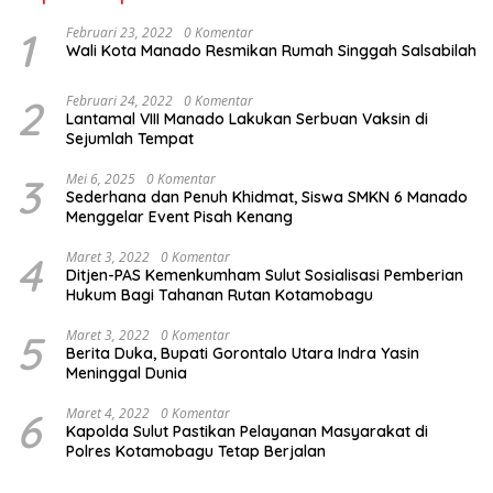
1
Februari 23, 2022
0 Komentar
Wali Kota Manado Resmikan Rumah Singgah Salsabilah
2
Februari 24, 2022
0 Komentar
Lantamal VIII Manado Lakukan Serbuan Vaksin di
Sejumlah Tempat
3
Mei 6, 2025
0 Komentar
Sederhana dan Penuh Khidmat, Siswa SMKN 6 Manado
Menggelar Event Pisah Kenang
4
Maret 3, 2022
0 Komentar
Ditjen-PAS Kemenkumham Sulut Sosialisasi Pemberian
Hukum Bagi Tahanan Rutan Kotamobagu
5
Maret 3, 2022
0 Komentar
Berita Duka, Bupati Gorontalo Utara Indra Yasin
Meninggal Dunia
6
Maret 4, 2022
0 Komentar
Kapolda Sulut Pastikan Pelayanan Masyarakat di
Polres Kotamobagu Tetap Berjalan