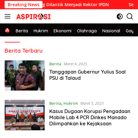
Langsung
 STPDN 1992 yang Dilantik Menjadi Rektor IPDN
Breaking News
Sederhana
ke
konten
Home
Berita
Hukrim
Ekonomi
Olahraga
Nasional
Gaya 
ASPIRASI.id
Berita Terbaru
Berita
Maret 6, 2025
Tanggapan Gubernur Yulius Soal
PSU di Talaud
Berita
,
Hukrim
Maret 5, 2025
Kasus Dugaan Korupsi Pengadaan
Mobile Lab 4 PCR Dinkes Manado
Dilimpahkan ke Kejaksaan