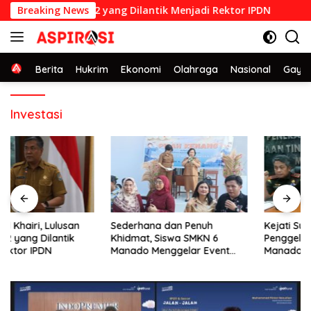
Langsung
lusan STPDN 1992 yang Dilantik Menjadi Rektor IPDN
Breaking News
Sede
ke
konten
Home
Berita
Hukrim
Ekonomi
Olahraga
Nasional
Gaya 
Investasi
Sederhana dan Penuh
Kejati Sulut Bongkar Hasil
Khidmat, Siswa SMKN 6
Penggeledahan di Unsrat
Manado Menggelar Event
Manado, Temuannya
Pisah Kenang
Mencengangkan