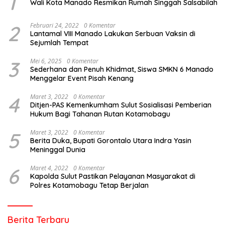
1
Wali Kota Manado Resmikan Rumah Singgah Salsabilah
2
Februari 24, 2022
0 Komentar
Lantamal VIII Manado Lakukan Serbuan Vaksin di
Sejumlah Tempat
3
Mei 6, 2025
0 Komentar
Sederhana dan Penuh Khidmat, Siswa SMKN 6 Manado
Menggelar Event Pisah Kenang
4
Maret 3, 2022
0 Komentar
Ditjen-PAS Kemenkumham Sulut Sosialisasi Pemberian
Hukum Bagi Tahanan Rutan Kotamobagu
5
Maret 3, 2022
0 Komentar
Berita Duka, Bupati Gorontalo Utara Indra Yasin
Meninggal Dunia
6
Maret 4, 2022
0 Komentar
Kapolda Sulut Pastikan Pelayanan Masyarakat di
Polres Kotamobagu Tetap Berjalan
Berita Terbaru