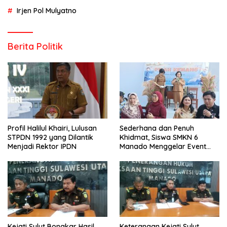
Irjen Pol Mulyatno
Berita Politik
Profil Halilul Khairi, Lulusan
Sederhana dan Penuh
STPDN 1992 yang Dilantik
Khidmat, Siswa SMKN 6
Menjadi Rektor IPDN
Manado Menggelar Event
Pisah Kenang
Kejati Sulut Bongkar Hasil
Keterangan Kejati Sulut