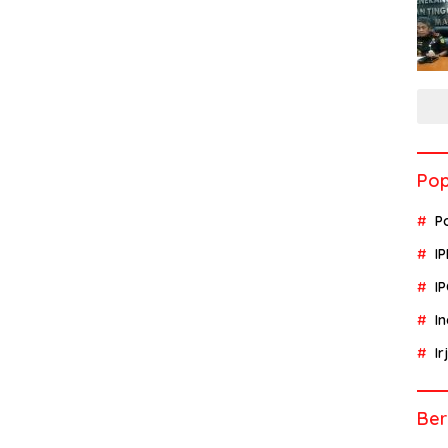
Pop
P
I
I
I
I
Ber