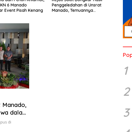
dahan di Unsrat
Penggeledahan di Kantor
Ada K
 Temuannya
Unsrat Manado
Djoj
angkan
Tamb
Pop
1
2
t Manado,
3
swa dalam
pus di