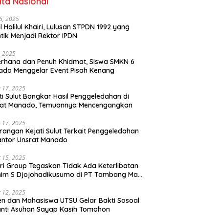
ita Nasional
6, 2025
il Halilul Khairi, Lulusan STPDN 1992 yang
ntik Menjadi Rektor IPDN
, 2025
rhana dan Penuh Khidmat, Siswa SMKN 6
do Menggelar Event Pisah Kenang
 17, 2025
ti Sulut Bongkar Hasil Penggeledahan di
rat Manado, Temuannya Mencengangkan
 17, 2025
rangan Kejati Sulut Terkait Penggeledahan
antor Unsrat Manado
 15, 2025
ri Group Tegaskan Tidak Ada Keterlibatan
im S Djojohadikusumo di PT Tambang Mas
ihe
 12, 2025
n dan Mahasiswa UTSU Gelar Bakti Sosoal
anti Asuhan Sayap Kasih Tomohon