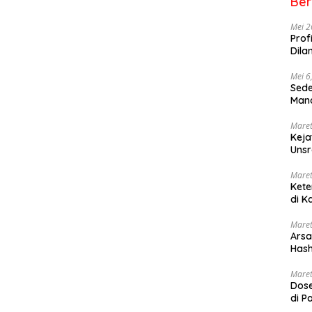
Ber
Mei 2
Prof
Dila
Mei 6
Sede
Mana
Maret
Keja
Uns
Maret
Kete
di K
Maret
Arsa
Hash
Sang
Maret
Dose
di P