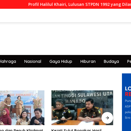
Profil Halilul Khairi, Lulusan STPDN 1992 yang Dilantik Menjadi
lahraga
Nasional
Gaya Hidup
Hiburan
Budaya
P
lut Bongkar Hasil
Keterangan Kejati Sulut Terkait
Arsar