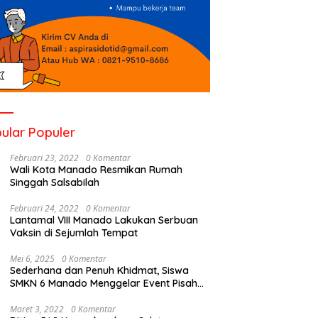
eterlibatan Hashim S
Gelar Bakti Sosoal di Panti
P
ohadikusumo di PT
Asuhan Sayap Kasih Tomohon
d
ang Mas Sangihe
ular Populer
Februari 23, 2022
0 Komentar
Wali Kota Manado Resmikan Rumah
Singgah Salsabilah
Februari 24, 2022
0 Komentar
Lantamal VIII Manado Lakukan Serbuan
Vaksin di Sejumlah Tempat
Mei 6, 2025
0 Komentar
Sederhana dan Penuh Khidmat, Siswa
SMKN 6 Manado Menggelar Event Pisah
Kenang
Maret 3, 2022
0 Komentar