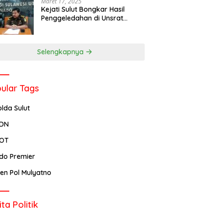
Maret 17, 2025
Kejati Sulut Bongkar Hasil
Penggeledahan di Unsrat
Manado, Temuannya
Mencengangkan
Selengkapnya
ular Tags
olda Sulut
PDN
POT
ndo Premier
rjen Pol Mulyatno
ita Politik