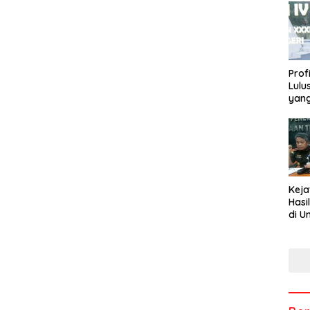
Profi
Lulu
yang
Rekt
Keja
Hasi
di U
Tem
Men