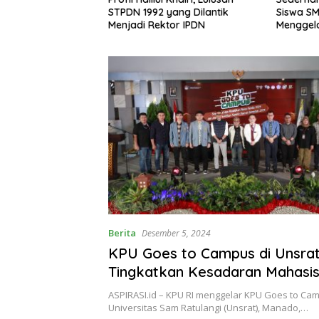
yang Dilantik
Siswa SMKN 6 Manado
Penggele
tor IPDN
Menggelar Event Pisah Kenang
Manado,
Menceng
Berita
Desember 5, 2024
KPU Goes to Campus di Unsra
Tingkatkan Kesadaran Mahasi
Demokrasi Pilkada 2024
ASPIRASI.id – KPU RI menggelar KPU Goes to Cam
Universitas Sam Ratulangi (Unsrat), Manado,…