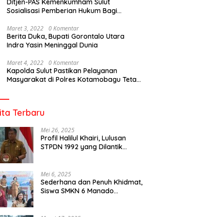
Ditjen-PAS Kemenkumham Sulut
Sosialisasi Pemberian Hukum Bagi
Tahanan Rutan Kotamobagu
Maret 3, 2022
0 Komentar
Berita Duka, Bupati Gorontalo Utara
Indra Yasin Meninggal Dunia
Maret 4, 2022
0 Komentar
Kapolda Sulut Pastikan Pelayanan
Masyarakat di Polres Kotamobagu Tetap
Berjalan
ita Terbaru
Mei 26, 2025
Profil Halilul Khairi, Lulusan
STPDN 1992 yang Dilantik
Menjadi Rektor IPDN
Mei 6, 2025
Sederhana dan Penuh Khidmat,
Siswa SMKN 6 Manado
Menggelar Event Pisah Kenang