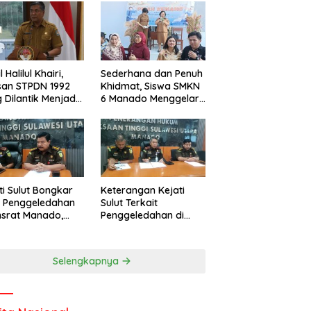
l Halilul Khairi,
Sederhana dan Penuh
san STPDN 1992
Khidmat, Siswa SMKN
 Dilantik Menjadi
6 Manado Menggelar
or IPDN
Event Pisah Kenang
ti Sulut Bongkar
Keterangan Kejati
l Penggeledahan
Sulut Terkait
nsrat Manado,
Penggeledahan di
uannya
Kantor Unsrat
cengangkan
Manado
Selengkapnya