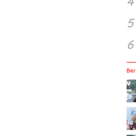
4
5
6
Ber