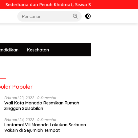
ana dan Penuh Khidmat, Siswa SMKN 6 Manado Menggelar Even
tutup
endidikan
Kesehatan
ular Populer
Februari 23, 2022
0 Komentar
Wali Kota Manado Resmikan Rumah
Singgah Salsabilah
Februari 24, 2022
0 Komentar
Lantamal VIII Manado Lakukan Serbuan
Vaksin di Sejumlah Tempat