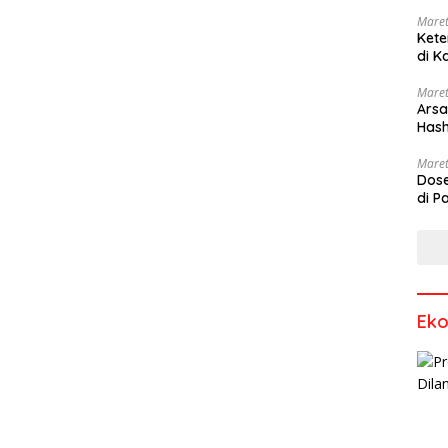
Maret
Kete
di K
Maret
Arsa
Hash
Sang
Maret
Dose
di P
Ek