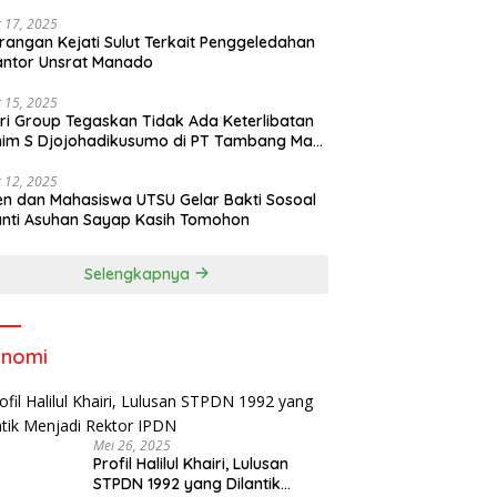
 17, 2025
rangan Kejati Sulut Terkait Penggeledahan
antor Unsrat Manado
 15, 2025
ri Group Tegaskan Tidak Ada Keterlibatan
im S Djojohadikusumo di PT Tambang Mas
ihe
 12, 2025
n dan Mahasiswa UTSU Gelar Bakti Sosoal
anti Asuhan Sayap Kasih Tomohon
Selengkapnya
onomi
Mei 26, 2025
Profil Halilul Khairi, Lulusan
STPDN 1992 yang Dilantik