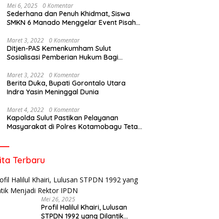
Mei 6, 2025
0 Komentar
Sederhana dan Penuh Khidmat, Siswa
SMKN 6 Manado Menggelar Event Pisah
Kenang
Maret 3, 2022
0 Komentar
Ditjen-PAS Kemenkumham Sulut
Sosialisasi Pemberian Hukum Bagi
Tahanan Rutan Kotamobagu
Maret 3, 2022
0 Komentar
Berita Duka, Bupati Gorontalo Utara
Indra Yasin Meninggal Dunia
Maret 4, 2022
0 Komentar
Kapolda Sulut Pastikan Pelayanan
Masyarakat di Polres Kotamobagu Tetap
Berjalan
ita Terbaru
Mei 26, 2025
Profil Halilul Khairi, Lulusan
STPDN 1992 yang Dilantik