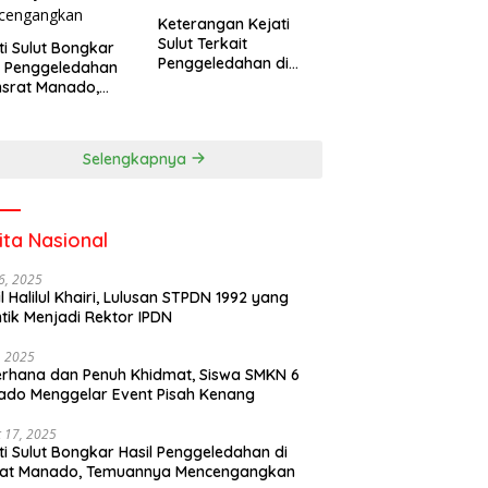
Keterangan Kejati
Sulut Terkait
ti Sulut Bongkar
Penggeledahan di
l Penggeledahan
Kantor Unsrat
nsrat Manado,
Manado
uannya
cengangkan
Selengkapnya
ita Nasional
6, 2025
il Halilul Khairi, Lulusan STPDN 1992 yang
ntik Menjadi Rektor IPDN
, 2025
rhana dan Penuh Khidmat, Siswa SMKN 6
do Menggelar Event Pisah Kenang
 17, 2025
ti Sulut Bongkar Hasil Penggeledahan di
rat Manado, Temuannya Mencengangkan