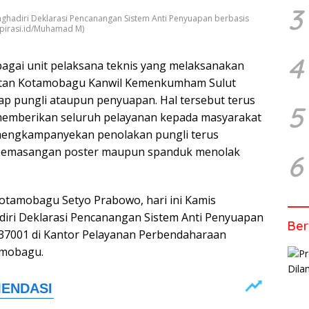
3
hadiri Deklarasi Pencanangan Sistem Anti Penyuapan berbasis
pirasi.id/Muhamad M)
4
ai unit pelaksana teknis yang melaksanakan
utan Kotamobagu Kanwil Kemenkumham Sulut
dap pungli ataupun penyuapan. Hal tersebut terus
5
memberikan seluruh pelayanan kepada masyarakat
 mengkampanyekan penolakan pungli terus
 pemasangan poster maupun spanduk menolak
6
Kotamobagu Setyo Prabowo, hari ini Kamis
diri Deklarasi Pencanangan Sistem Anti Penyuapan
Ber
 37001 di Kantor Pelayanan Perbendaharaan
amobagu.