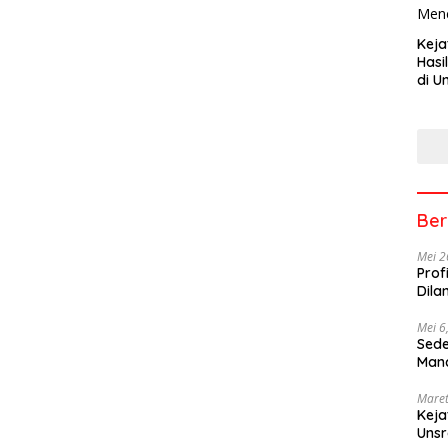
Keja
Hasi
di U
Tem
Men
Ber
Mei 2
Prof
Dila
Mei 6
Sede
Mana
Maret
Keja
Uns