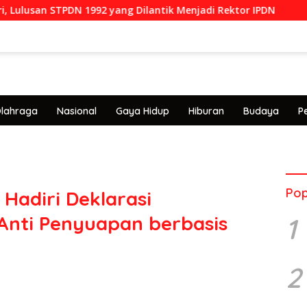
san STPDN 1992 yang Dilantik Menjadi Rektor IPDN
Sederh
lahraga
Nasional
Gaya Hidup
Hiburan
Budaya
P
Pop
adiri Deklarasi
Anti Penyuapan berbasis
1
2