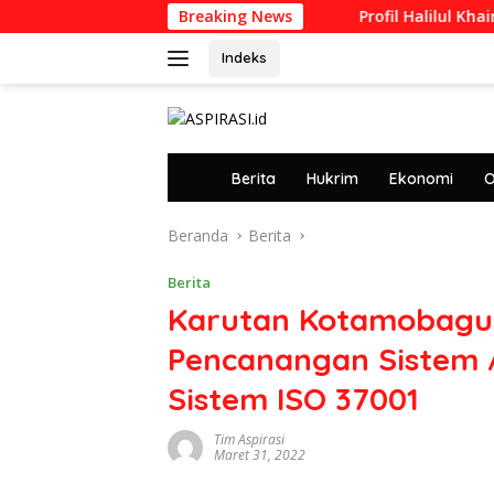
Langsung
Breaking News
Profil Halilul Khairi, Lulu
ke
konten
Indeks
tutup
H
Berita
Hukrim
Ekonomi
O
o
m
Beranda
Berita
e
Berita
Karutan Kotamobagu H
Pencanangan Sistem 
Sistem ISO 37001
Tim Aspirasi
Maret 31, 2022