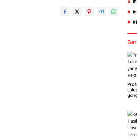
I
I
I
Ber
Profi
Lulu
yang
Rekt