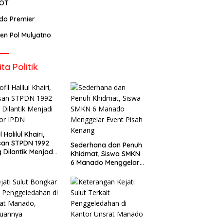
POT
ndo Premier
rjen Pol Mulyatno
ita Politik
l Halilul Khairi,
san STPDN 1992
Sederhana dan Penuh
 Dilantik Menjadi
Khidmat, Siswa SMKN
or IPDN
6 Manado Menggelar
Event Pisah Kenang