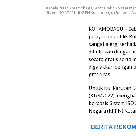
Kepala Rutan Kotamobagu, Setyo Prabowo saat meng
Sistem ISO 37001 di KPPN Kotamobagu (Sumber : As
KOTAMOBAGU – Sebag
pelayanan publik R
sangat alergi terha
dibuktikan dengan 
secara gratis serta
digalakkan dengan
gratifikasi.
Untuk itu, Karutan 
(31/3/2022), mengha
berbasis Sistem ISO
Negara (KPPN) Kot