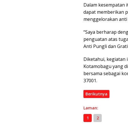
Dalam kesempatan it
dapat memberikan pe
menggelorakan anti p
“Saya berharap deng
penguatan atas tug
Anti Pungli dan Grat
Diketahui, kegiatan 
Kotamobagu yang di
bersama sebagai kom
37001.
Berikutnya
Laman:
1
2