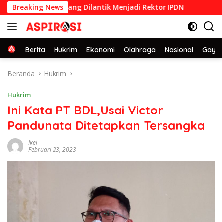
Langsung
san STPDN 1992 yang Dilantik Menjadi Rektor IPDN
Breaking News
Sederh
ke
konten
Home
Berita
Hukrim
Ekonomi
Olahraga
Nasional
Gaya 
Beranda
Hukrim
Hukrim
Ini Kata PT BDL,Usai Victor
Pandunata Ditetapkan Tersangka
Ikel
Februari 23, 2023