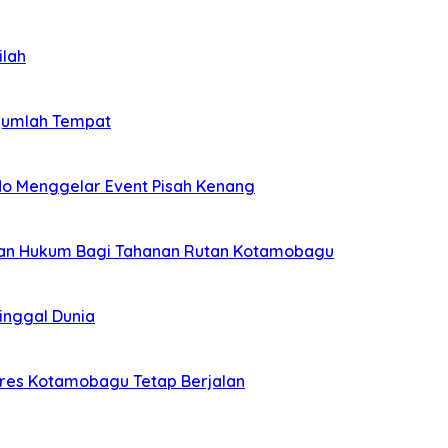
ilah
ejumlah Tempat
o Menggelar Event Pisah Kenang
rian Hukum Bagi Tahanan Rutan Kotamobagu
ninggal Dunia
olres Kotamobagu Tetap Berjalan