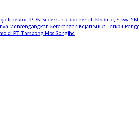
enjadi Rektor IPDN
Sederhana dan Penuh Khidmat, Siswa S
annya Mencengangkan
Keterangan Kejati Sulut Terkait Pen
sumo di PT Tambang Mas Sangihe