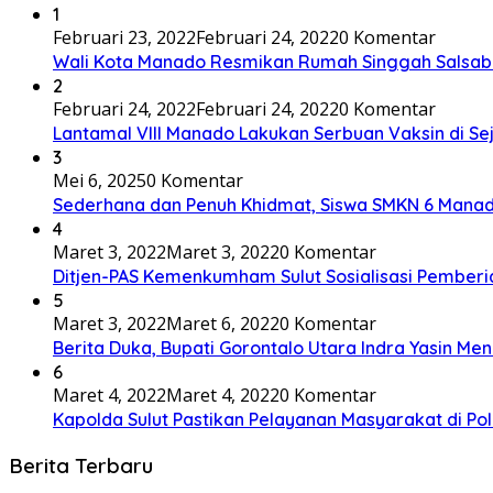
1
Februari 23, 2022
Februari 24, 2022
0 Komentar
Wali Kota Manado Resmikan Rumah Singgah Salsab
2
Februari 24, 2022
Februari 24, 2022
0 Komentar
Lantamal VIII Manado Lakukan Serbuan Vaksin di S
3
Mei 6, 2025
0 Komentar
Sederhana dan Penuh Khidmat, Siswa SMKN 6 Manad
4
Maret 3, 2022
Maret 3, 2022
0 Komentar
Ditjen-PAS Kemenkumham Sulut Sosialisasi Pembe
5
Maret 3, 2022
Maret 6, 2022
0 Komentar
Berita Duka, Bupati Gorontalo Utara Indra Yasin Me
6
Maret 4, 2022
Maret 4, 2022
0 Komentar
Kapolda Sulut Pastikan Pelayanan Masyarakat di P
Berita Terbaru