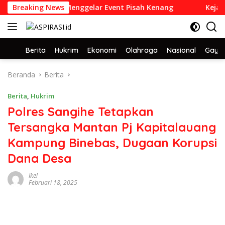
Langsung
MKN 6 Manado Menggelar Event Pisah Kenang
Breaking News
Kejati S
ke
konten
Home
Berita
Hukrim
Ekonomi
Olahraga
Nasional
Gaya 
Beranda
Berita
Berita
,
Hukrim
Polres Sangihe Tetapkan
Tersangka Mantan Pj Kapitalauang
Kampung Binebas, Dugaan Korupsi
Dana Desa
Ikel
Februari 18, 2025